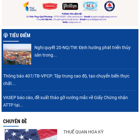
TIÊU ĐIỂM
Nghị quyết 20-NQ/TW: Định hướng phát triển thủy
sản trong...
Thông báo 407/TB-VPCP: Tập trung cao độ, tạo chuyển biến thực
chất...
VASEP báo cáo, đề xuất tháo gỡ vướng mắc về Giấy Chứng nhận
ATTP tại...
CHUYÊN ĐỀ
THUẾ QUAN HOA KỲ