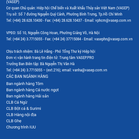
(VASEP)
Cơ quan Chủ quản: Hiệp hội Chế biến và Xuất khẩu Thủy sản Việt Nam (VASEP)
Trụ sở: Số 7 đường Nguyễn Quý Cảnh, Phường Bình Trưng, Tp.Hồ Chí Minh
Tel: (+84) 28.628.10430 - Fax: (+84) 28.628.10437 - Email: vphcm@vasep.com.vn
VPĐD: Số 10, Nguyễn Công Hoan, Phường Giảng Võ, Hà Nội
Tel: (+84 24) 3.7715055 - Fax: (+84 24) 37715084 - Email: vasephn@vasep.com.vn
Chịu trách nhiệm: Bà Lê Hằng - Phó Tổng Thư ký Hiệp hội
Đơn vị vận hành trang tin điện tử: Trung tâm VASEP.PRO
Trưởng Ban Biên tập: Bà Nguyễn Thị Vân Hà
Tel: (+84 24) 3.7715055 – (ext.216); email: vanha@vasep.com.vn
CÁC BAN NGÀNH HÀNG
Ban ngành hàng Tôm
Ban ngành hàng Cá nước ngọt
Ban ngành hàng Hải sản
CLB Cá Ngừ
CLB Bột cá & Surimi
CLB Hàng nội địa
CLB Ghẹ
Chương trình IUU