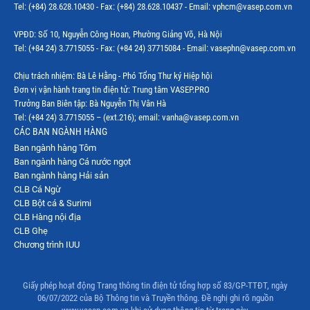
Tel: (+84) 28.628.10430 - Fax: (+84) 28.628.10437 - Email: vphcm@vasep.com.vn
VPĐD: Số 10, Nguyễn Công Hoan, Phường Giảng Võ, Hà Nội
Tel: (+84 24) 3.7715055 - Fax: (+84 24) 37715084 - Email: vasephn@vasep.com.vn
Chịu trách nhiệm: Bà Lê Hằng - Phó Tổng Thư ký Hiệp hội
Đơn vị vận hành trang tin điện tử: Trung tâm VASEP.PRO
Trưởng Ban Biên tập: Bà Nguyễn Thị Vân Hà
Tel: (+84 24) 3.7715055 – (ext.216); email: vanha@vasep.com.vn
CÁC BAN NGÀNH HÀNG
Ban ngành hàng Tôm
Ban ngành hàng Cá nước ngọt
Ban ngành hàng Hải sản
CLB Cá Ngừ
CLB Bột cá & Surimi
CLB Hàng nội địa
CLB Ghẹ
Chương trình IUU
Giấy phép hoạt động Trang thông tin điện tử tổng hợp số 83/GP-TTĐT, ngày
06/07/2022 của Bộ Thông tin và Truyền thông. Đề nghị ghi rõ nguồn