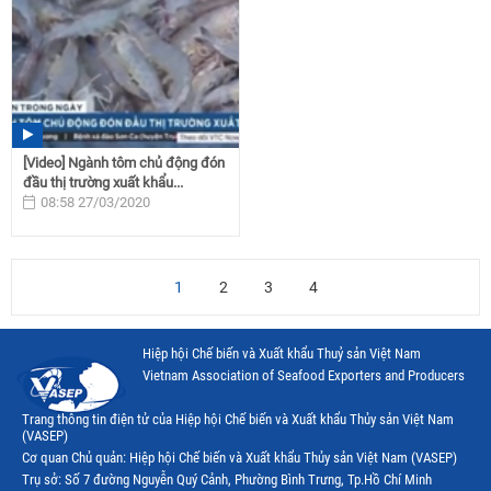
[Video] Ngành tôm chủ động đón
đầu thị trường xuất khẩu...
08:58 27/03/2020
1
2
3
4
Hiệp hội Chế biến và Xuất khẩu Thuỷ sản Việt Nam
Vietnam Association of Seafood Exporters and Producers
Trang thông tin điện tử của Hiệp hội Chế biến và Xuất khẩu Thủy sản Việt Nam
(VASEP)
Cơ quan Chủ quản: Hiệp hội Chế biến và Xuất khẩu Thủy sản Việt Nam (VASEP)
Trụ sở: Số 7 đường Nguyễn Quý Cảnh, Phường Bình Trưng, Tp.Hồ Chí Minh