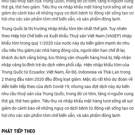
nhu cầu thuỷ sản của Trung Quốc, trong đó có tôm, tăng vì nguồn cung
thịt gà, thịt heo giảm. Tiêu thụ và nhập khẩu mặt hàng tươi sống sẽ sụt
giảm do cảnh báo về những nguy cơ dịch bệnh từ động vật sống tạo cơ
hội cho các sản phẩm tôm chế biến sẵn, và sản phẩm đông lạnh.
Trung Quốc là thị trường nhập khẩu tôm lớn nhất thế giới. Tuy nhiên
theo Hiệp hội Chế biến và Xuất khẩu Thuỷ sản Việt Nam (VASEP) nhập
khẩu tôm trong quý 1/2020 của nước này dự kiến giảm mạnh do nhu
cầu tiêu thụ giảm,các nhà hàng đóng cửa, người dân hạn chế đi lại,
khách du lịch vắng bóng, lưu thông vận chuyển hàng hoá bị, tiếp nhận
nhập cảng bị đình trệ do dịch viêm phổi cấp. Hiện nhập khẩu tôm của
Trung Quốc từ Ecuador, Việt Nam, Ấn Độ, Indonesia và Thái Lan trong
2 tháng đầu năm 2020 đều đồng loạt giảm. Mặc dù rất khó dự đoán về
diễn biến tiếp theo của dịch Covid-19, nhưng sau đợt dịch này dự kiến
nhu cầu thuỷ sản của Trung Quốc, trong đó có tôm, tăng vì nguồn cung
thịt gà, thịt heo giảm. Tiêu thụ và nhập khẩu mặt hàng tươi sống sẽ sụt
giảm do cảnh báo về những nguy cơ dịch bệnh từ động vật sống tạo cơ
hội cho các sản phẩm tôm chế biến sẵn, và sản phẩm đông lạnh.
PHÁT TIẾP THEO