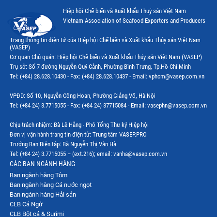
Hiệp hội Chế biến và Xuất khẩu Thuỷ sản Việt Nam
Vietnam Association of Seafood Exporters and Producers
Trang thông tin điện tử của Hiệp hội Chế biến và Xuất khẩu Thủy sản Việt Nam
(VASEP)
Cơ quan Chủ quản: Hiệp hội Chế biến và Xuất khẩu Thủy sản Việt Nam (VASEP)
Trụ sở: Số 7 đường Nguyễn Quý Cảnh, Phường Bình Trưng, Tp.Hồ Chí Minh
Tel: (+84) 28.628.10430 - Fax: (+84) 28.628.10437 - Email: vphcm@vasep.com.vn
VPĐD: Số 10, Nguyễn Công Hoan, Phường Giảng Võ, Hà Nội
Tel: (+84 24) 3.7715055 - Fax: (+84 24) 37715084 - Email: vasephn@vasep.com.vn
Chịu trách nhiệm: Bà Lê Hằng - Phó Tổng Thư ký Hiệp hội
Đơn vị vận hành trang tin điện tử: Trung tâm VASEP.PRO
Trưởng Ban Biên tập: Bà Nguyễn Thị Vân Hà
Tel: (+84 24) 3.7715055 – (ext.216); email: vanha@vasep.com.vn
CÁC BAN NGÀNH HÀNG
Ban ngành hàng Tôm
Ban ngành hàng Cá nước ngọt
Ban ngành hàng Hải sản
CLB Cá Ngừ
CLB Bột cá & Surimi