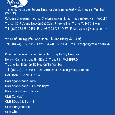
Trang thông tin điện tử của Hiệp hội Chế biến và Xuất khẩu Thủy sản Việt Nam
(VASEP)
Cơ quan Chủ quản: Hiệp hội Chế biến và Xuất khẩu Thủy sản Việt Nam (VASEP)
Trụ sở: Số 7 đường Nguyễn Quý Cảnh, Phường Bình Trưng, Tp.Hồ Chí Minh
Tel: (+84) 28.628.10430 - Fax: (+84) 28.628.10437 - Email: vphcm@vasep.com.vn
VPĐD: Số 10, Nguyễn Công Hoan, Phường Giảng Võ, Hà Nội
Tel: (+84 24) 3.7715055 - Fax: (+84 24) 37715084 - Email: vasephn@vasep.com.vn
Chịu trách nhiệm: Bà Lê Hằng - Phó Tổng Thư ký Hiệp hội
Đơn vị vận hành trang tin điện tử: Trung tâm VASEP.PRO
Trưởng Ban Biên tập: Bà Nguyễn Thị Vân Hà
Tel: (+84 24) 3.7715055 – (ext.216); email: vanha@vasep.com.vn
CÁC BAN NGÀNH HÀNG
Ban ngành hàng Tôm
Ban ngành hàng Cá nước ngọt
Ban ngành hàng Hải sản
CLB Cá Ngừ
CLB Bột cá & Surimi
CLB Hàng nội địa
CLB Ghẹ