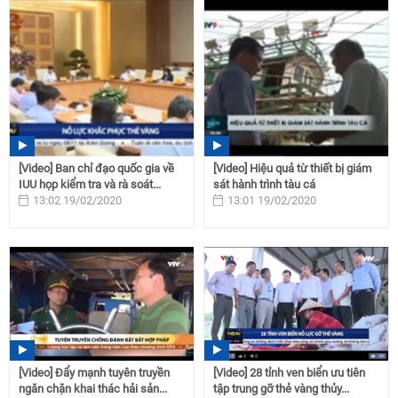
[Video] Ban chỉ đạo quốc gia về
[Video] Hiệu quả từ thiết bị giám
IUU họp kiểm tra và rà soát...
sát hành trình tàu cá
13:02 19/02/2020
13:01 19/02/2020
[Video] Đẩy mạnh tuyên truyền
[Video] 28 tỉnh ven biển ưu tiên
ngăn chặn khai thác hải sản...
tập trung gỡ thẻ vàng thủy...