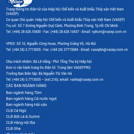
Trang thông tin điện tử của Hiệp hội Chế biến và Xuất khẩu Thủy sản Việt Nam
(VASEP)
Cơ quan Chủ quản: Hiệp hội Chế biến và Xuất khẩu Thủy sản Việt Nam (VASEP)
Trụ sở: Số 7 đường Nguyễn Quý Cảnh, Phường Bình Trưng, Tp.Hồ Chí Minh
Tel: (+84) 28.628.10430 - Fax: (+84) 28.628.10437 - Email: vphcm@vasep.com.vn
VPĐD: Số 10, Nguyễn Công Hoan, Phường Giảng Võ, Hà Nội
Tel: (+84 24) 3.7715055 - Fax: (+84 24) 37715084 - Email: vasephn@vasep.com.vn
Chịu trách nhiệm: Bà Lê Hằng - Phó Tổng Thư ký Hiệp hội
Đơn vị vận hành trang tin điện tử: Trung tâm VASEP.PRO
Trưởng Ban Biên tập: Bà Nguyễn Thị Vân Hà
Tel: (+84 24) 3.7715055 – (ext.216); email: vanha@vasep.com.vn
CÁC BAN NGÀNH HÀNG
Ban ngành hàng Tôm
Ban ngành hàng Cá nước ngọt
Ban ngành hàng Hải sản
CLB Cá Ngừ
CLB Bột cá & Surimi
CLB Hàng nội địa
CLB Ghẹ