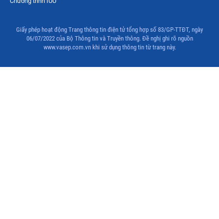
Chương trình IUU
Giấy phép hoạt động Trang thông tin điện tử tổng hợp số 83/GP-TTĐT, ngày
06/07/2022 của Bộ Thông tin và Truyền thông. Đề nghị ghi rõ nguồn
www.vasep.com.vn khi sử dụng thông tin từ trang này.