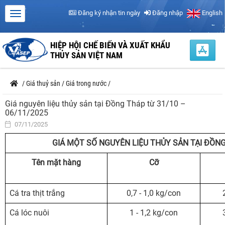
Đăng ký nhận tin ngày
Đăng nhập
English
HIỆP HỘI CHẾ BIẾN VÀ XUẤT KHẨU
THỦY SẢN VIỆT NAM
/
Giá thuỷ sản
/
Giá trong nước
/
Giá nguyên liệu thủy sản tại Đồng Tháp từ 31/10 –
06/11/2025
07/11/2025
GIÁ MỘT SỐ NGUYÊN LIỆU THỦY SẢN TẠI ĐỒNG
Tên mặt hàng
Cỡ
Cá tra thịt trắng
0,7 - 1,0 kg/con
Cá lóc nuôi
1 - 1,2 kg/con