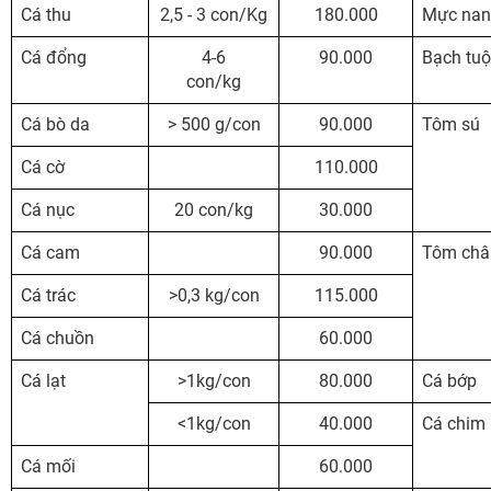
Cá thu
2,5 - 3 con/Kg
180.000
Mực nan
Cá đổng
4-6
90.000
Bạch tu
con/kg
Cá bò da
> 500 g/con
90.000
Tôm sú
Cá cờ
110.000
Cá nục
20 con/kg
30.000
Cá cam
90.000
Tôm châ
Cá trác
>0,3 kg/con
115.000
Cá chuồn
60.000
Cá lạt
>1kg/con
80.000
Cá bớp
<1kg/con
40.000
Cá chim
Cá mối
60.000