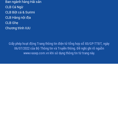
Ban ngành hàng Hải sản
CLB Cá Ngừ
CLB Bột cá & Surimi
CLB Hàng nội địa
CLB Ghẹ
Chương trình IUU
Giấy phép hoạt động Trang thông tin điện tử tổng hợp số 83/GP-TTĐT, ngày
06/07/2022 của Bộ Thông tin và Truyền thông. Đề nghị ghi rõ nguồn
www.vasep.com.vn khi sử dụng thông tin từ trang này.