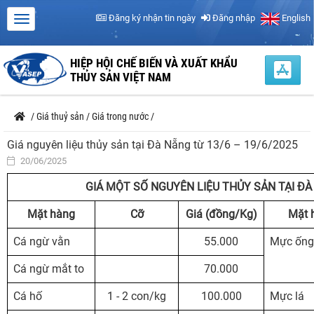
Đăng ký nhận tin ngày
Đăng nhập
English
HIỆP HỘI CHẾ BIẾN VÀ XUẤT KHẨU
THỦY SẢN VIỆT NAM
/
Giá thuỷ sản
/
Giá trong nước
/
Giá nguyên liệu thủy sản tại Đà Nẵng từ 13/6 – 19/6/2025
20/06/2025
GIÁ MỘT SỐ NGUYÊN LIỆU
THỦY
SẢN TẠI ĐÀ
Mặt hàng
Cỡ
Giá (
đồng/Kg)
Mặt 
Cá ngừ vằn
55.000
Mực ống
Cá ngừ mắt to
70.000
Cá hố
1 - 2 con/kg
100.000
Mực lá