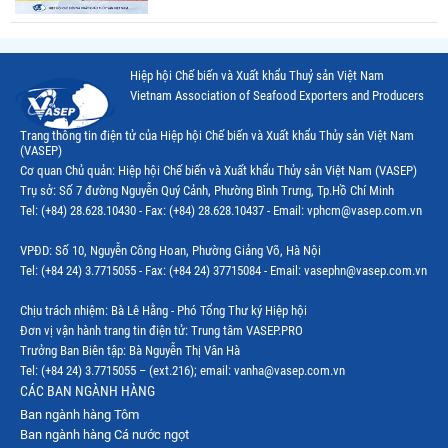
Hiệp hội Chế biến và Xuất khẩu Thuỷ sản Việt Nam
Vietnam Association of Seafood Exporters and Producers
Trang thông tin điện tử của Hiệp hội Chế biến và Xuất khẩu Thủy sản Việt Nam
(VASEP)
Cơ quan Chủ quản: Hiệp hội Chế biến và Xuất khẩu Thủy sản Việt Nam (VASEP)
Trụ sở: Số 7 đường Nguyễn Quý Cảnh, Phường Bình Trưng, Tp.Hồ Chí Minh
Tel: (+84) 28.628.10430 - Fax: (+84) 28.628.10437 - Email: vphcm@vasep.com.vn
VPĐD: Số 10, Nguyễn Công Hoan, Phường Giảng Võ, Hà Nội
Tel: (+84 24) 3.7715055 - Fax: (+84 24) 37715084 - Email: vasephn@vasep.com.vn
Chịu trách nhiệm: Bà Lê Hằng - Phó Tổng Thư ký Hiệp hội
Đơn vị vận hành trang tin điện tử: Trung tâm VASEP.PRO
Trưởng Ban Biên tập: Bà Nguyễn Thị Vân Hà
Tel: (+84 24) 3.7715055 – (ext.216); email: vanha@vasep.com.vn
CÁC BAN NGÀNH HÀNG
Ban ngành hàng Tôm
Ban ngành hàng Cá nước ngọt