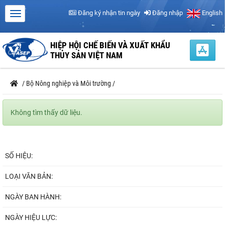
Đăng ký nhận tin ngày
Đăng nhập
English
HIỆP HỘI CHẾ BIẾN VÀ XUẤT KHẨU
THỦY SẢN VIỆT NAM
/
Bộ Nông nghiệp và Môi trường
/
Không tìm thấy dữ liệu.
SỐ HIỆU:
LOẠI VĂN BẢN:
NGÀY BAN HÀNH:
NGÀY HIỆU LỰC: