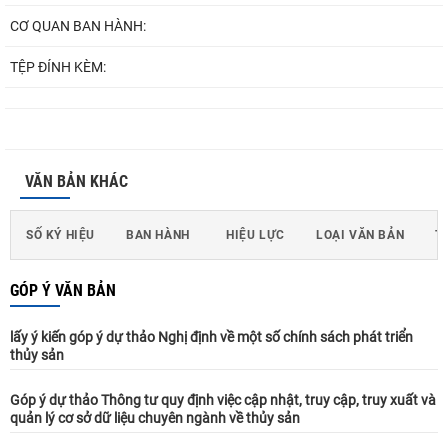
CƠ QUAN BAN HÀNH:
TỆP ĐÍNH KÈM:
VĂN BẢN KHÁC
SỐ KÝ HIỆU
BAN HÀNH
HIỆU LỰC
LOẠI VĂN BẢN
T
GÓP Ý VĂN BẢN
lấy ý kiến góp ý dự thảo Nghị định về một số chính sách phát triển
thủy sản
Góp ý dự thảo Thông tư quy định việc cập nhật, truy cập, truy xuất và
quản lý cơ sở dữ liệu chuyên ngành về thủy sản