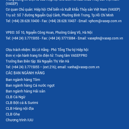
(VASEP)
Cơ quan Chủ quản: Hiệp hội Chế biến và Xuất khẩu Thủy sản Việt Nam (VASEP)
Trụ sở: Số 7 đường Nguyễn Quý Cảnh, Phường Bình Trưng, Tp.Hồ Chí Minh
Tel: (+84) 28.628.10430 - Fax: (+84) 28.628.10437 - Email: vphcm@vasep.com.vn
VPĐD: Số 10, Nguyễn Công Hoan, Phường Giảng Võ, Hà Nội
Tel: (+84 24) 3.7715055 - Fax: (+84 24) 37715084 - Email: vasephn@vasep.com.vn
Chịu trách nhiệm: Bà Lê Hằng - Phó Tổng Thư ký Hiệp hội
Đơn vị vận hành trang tin điện tử: Trung tâm VASEP.PRO
Trưởng Ban Biên tập: Bà Nguyễn Thị Vân Hà
Tel: (+84 24) 3.7715055 – (ext.216); email: vanha@vasep.com.vn
CÁC BAN NGÀNH HÀNG
Ban ngành hàng Tôm
Ban ngành hàng Cá nước ngọt
Ban ngành hàng Hải sản
CLB Cá Ngừ
CLB Bột cá & Surimi
CLB Hàng nội địa
CLB Ghẹ
Chương trình IUU