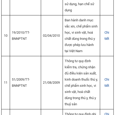
sử dụng, hạn chế sử
dụng
Ban hành danh mục
vắc xin, chế phẩm sinh
19/2010/TT-
học, vi sinh vật, hoá
Chi
10
02/04/2010
BNNPTNT
chất dùng trong thú y
tiết
được phép lưu hành
tại Việt Nam
Thông tư quy định
kiểm tra, chứng nhận
đủ điều kiện sản xuất,
51/2009/TT-
kinh doanh thuốc thú y,
Chi
11
21/08/2009
BNNPTNT
chế phẩm sinh học, vi
tiết
sinh vật, hoá chất
dùng trong thú y, thú y
thuỷ sản
Thông tư quy định ghi
Chi