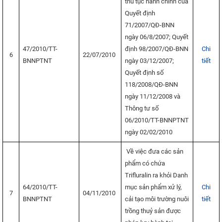
thủ tục hành chính của
Quyết định
71/2007/QĐ-BNN
ngày 06/8/2007; Quyết
47/2010/TT-
định 98/2007/QĐ-BNN
Chi
6
22/07/2010
BNNPTNT
ngày 03/12/2007;
tiết
Quyết định số
118/2008/QĐ-BNN
ngày 11/12/2008 và
Thông tư số
06/2010/TT-BNNPTNT
ngày 02/02/2010
Về việc đưa các sản
phẩm có chứa
Trifluralin ra khỏi Danh
64/2010/TT-
mục sản phẩm xử lý,
Chi
7
04/11/2010
BNNPTNT
cải tạo môi trường nuôi
tiết
trồng thuỷ sản được