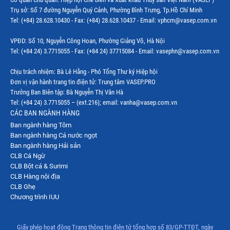
Trụ sở: Số 7 đường Nguyễn Quý Cảnh, Phường Bình Trưng, Tp.Hồ Chí Minh
Tel: (+84) 28.628.10430 - Fax: (+84) 28.628.10437 - Email: vphcm@vasep.com.vn
VPĐD: Số 10, Nguyễn Công Hoan, Phường Giảng Võ, Hà Nội
Tel: (+84 24) 3.7715055 - Fax: (+84 24) 37715084 - Email: vasephn@vasep.com.vn
Chịu trách nhiệm: Bà Lê Hằng - Phó Tổng Thư ký Hiệp hội
Đơn vị vận hành trang tin điện tử: Trung tâm VASEP.PRO
Trưởng Ban Biên tập: Bà Nguyễn Thị Vân Hà
Tel: (+84 24) 3.7715055 – (ext.216); email: vanha@vasep.com.vn
CÁC BAN NGÀNH HÀNG
Ban ngành hàng Tôm
Ban ngành hàng Cá nước ngọt
Ban ngành hàng Hải sản
CLB Cá Ngừ
CLB Bột cá & Surimi
CLB Hàng nội địa
CLB Ghẹ
Chương trình IUU
Giấy phép hoạt động Trang thông tin điện tử tổng hợp số 83/GP-TTĐT, ngày