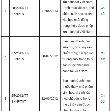
lưu hành tại Việt Nam;
28/2013/TT-
Danh mục vắc xin, chế
Chi
1
31/05/2013
BNNPTNT
phẩm sinh học, vi sinh
tiết
vật, hóa chất dùng
trong thú y được phép
lưu hành tại Việt Nam
Ban hành Danh mục
sửa đổi, bổ sung sản
37/2012/TT-
phẩm xử lý, cải tạo môi
Chi
2
30/07/2012
BNNPTNT
trường nuôi trồng thuỷ
tiết
sản được phép lưu
hành tại Việt Nam
Ban hành Danh mục
thuốc thú y, chế phẩm
sinh học, vi sinh vật,
25/2012/TT-
Chi
3
22/06/2012
hoá chất dùng trong
BNNPTNT
tiết
thú y thủy sản được
phép lưu hành tại