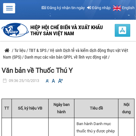
Đăng ký nhận tin ngày
Đăng nhập
English
HIỆP HỘI CHẾ BIẾN VÀ XUẤT KHẨU
THỦY SẢN VIỆT NAM
/
Tư liệu
/
TBT & SPS
/
Vệ sinh Dịch tễ và kiểm dịch động thực vật Việt
Nam (SPS)
/
Danh mục các văn bản QPPL về lĩnh vực động vật
/
Văn bản về Thuốc Thú Y
09:36 25/10/2013
Ngày ban
Nội
TT
Số, ký hiệu VB
Tiêu đề
hành
dung
Ban hành Danh mục
thuốc thú y được phép