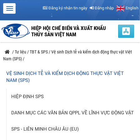
Đăng ký nhận tin ngày
Đăng nhập
English
HIỆP HỘI CHẾ BIẾN VÀ XUẤT KHẨU
THỦY SẢN VIỆT NAM
/
Tư liệu
/
TBT & SPS
/
Vệ sinh Dịch tễ và kiểm dịch động thực vật Việt
Nam (SPS)
/
VỆ SINH DỊCH TỄ VÀ KIỂM DỊCH ĐỘNG THỰC VẬT VIỆT
NAM (SPS)
HIỆP ĐỊNH SPS
DANH MỤC CÁC VĂN BẢN QPPL VỀ LĨNH VỰC ĐỘNG VẬT
SPS - LIÊN MINH CHÂU ÂU (EU)