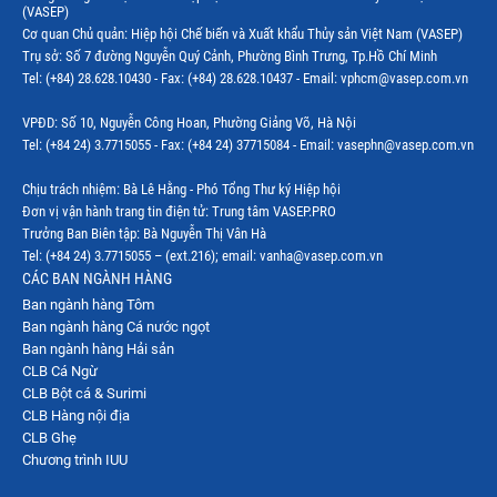
(VASEP)
Cơ quan Chủ quản: Hiệp hội Chế biến và Xuất khẩu Thủy sản Việt Nam (VASEP)
Trụ sở: Số 7 đường Nguyễn Quý Cảnh, Phường Bình Trưng, Tp.Hồ Chí Minh
Tel: (+84) 28.628.10430 - Fax: (+84) 28.628.10437 - Email: vphcm@vasep.com.vn
VPĐD: Số 10, Nguyễn Công Hoan, Phường Giảng Võ, Hà Nội
Tel: (+84 24) 3.7715055 - Fax: (+84 24) 37715084 - Email: vasephn@vasep.com.vn
Chịu trách nhiệm: Bà Lê Hằng - Phó Tổng Thư ký Hiệp hội
Đơn vị vận hành trang tin điện tử: Trung tâm VASEP.PRO
Trưởng Ban Biên tập: Bà Nguyễn Thị Vân Hà
Tel: (+84 24) 3.7715055 – (ext.216); email: vanha@vasep.com.vn
CÁC BAN NGÀNH HÀNG
Ban ngành hàng Tôm
Ban ngành hàng Cá nước ngọt
Ban ngành hàng Hải sản
CLB Cá Ngừ
CLB Bột cá & Surimi
CLB Hàng nội địa
CLB Ghẹ
Chương trình IUU