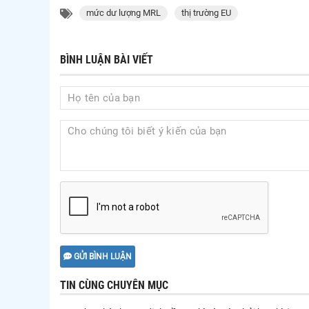
mức dư lượng MRL
thị trường EU
BÌNH LUẬN BÀI VIẾT
GỬI BÌNH LUẬN
TIN CÙNG CHUYÊN MỤC