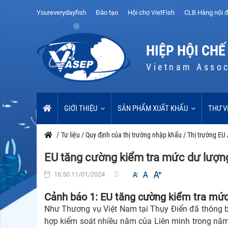
Youreverydayfish
Đào tạo
Hội chợ VietFish
CLB Hàng nội đ
HIỆP HỘI CHẾ
Vietnam Assoc
GIỚI THIỆU
SẢN PHẨM XUẤT KHẨU
THƯ V
/
Tư liệu
/
Quy định của thị trường nhập khẩu
/
Thị trường EU
EU tăng cường kiểm tra mức dư lượ
16:50 11/01/2024
Cảnh báo 1:
EU tăng cường kiểm tra mứ
Như Thương vụ Việt Nam tại Thụy Điển đã thông b
hợp kiểm soát nhiều năm của Liên minh trong nă