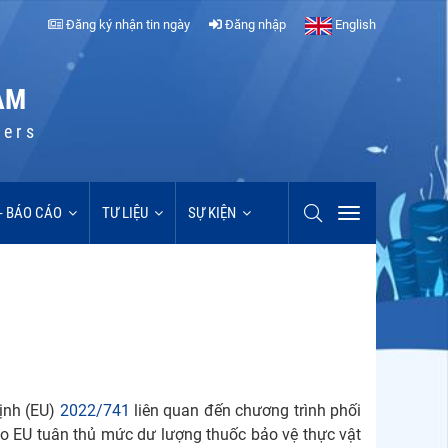
Đăng ký nhận tin ngày
Đăng nhập
English
AM
cers
 - BÁO CÁO
TƯ LIỆU
SỰ KIỆN
ịnh (EU)
2022/741
liên quan đến chương trình phối
 EU tuân thủ mức dư lượng thuốc bảo vệ thực vật