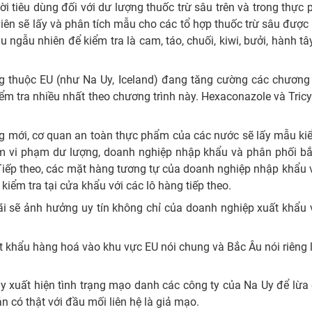
i tiêu dùng đối với dư lượng thuốc trừ sâu trên và trong thực
iên sẽ lấy và phân tích mẫu cho các tổ hợp thuốc trừ sâu được
gẫu nhiên để kiểm tra là cam, táo, chuối, kiwi, bưởi, hành tây, 
 thuộc EU (như Na Uy, Iceland) đang tăng cường các chương t
iểm tra nhiều nhất theo chương trình này. Hexaconazole và Tri
ng mới, cơ quan an toàn thực phẩm của các nước sẽ lấy mẫu kiểm
i phạm dư lượng, doanh nghiệp nhập khẩu và phân phối bắt bu
 Tiếp theo, các mặt hàng tương tự của doanh nghiệp nhập khẩu v
iểm tra tại cửa khẩu với các lô hàng tiếp theo.
rãi sẽ ảnh hưởng uy tín không chỉ của doanh nghiệp xuất khẩ
khẩu hàng hoá vào khu vực EU nói chung và Bắc Âu nói riêng lư
y xuất hiện tình trạng mạo danh các công ty của Na Uy để lừa 
n có thật với đầu mối liên hệ là giả mạo.