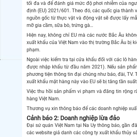
tối đa và để đánh giá mức độ phơi nhiễm của ngườ
định (EU) 2021/601. Theo đó, các quốc gia thành v
nguồn gốc từ thực vật và động vật sẽ được lấy mẫu n
mỡ gia cầm, sữa bò, trứng gà…
Hiện nay, không chỉ EU mà các nước Bắc Âu không
xuất khẩu của Việt Nam vào thị trường Bắc Âu bị k
phạm.
Ngoài việc kiểm tra tại cửa khẩu đối với các lô hà
được nhập khẩu từ đầu năm 2021). Nếu sản phẩm v
phương tiện thông tin đại chúng như báo, đài, TV.
xuất khẩu mặt hàng này vào EU sẽ bị tăng tần suất k
Việc thu hồi sản phẩm vi phạm và đăng tin rộng 
hàng Việt Nam.
Thương vụ xin thông báo để các doanh nghiệp xuất 
Cảnh báo 2: Doanh nghiệp lừa đảo
Đại sứ quán Việt Nam tại Na Uy thông báo, gần đâ
các website giả danh các công ty xuất khẩu thủy sả