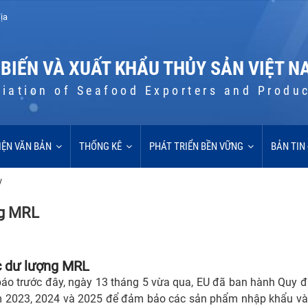
ịa
 BIẾN VÀ XUẤT KHẨU THỦY SẢN VIỆT N
iation of Seafood Exporters and Produ
IỆN VĂN BẢN
THỐNG KÊ
PHÁT TRIỂN BỀN VỮNG
BẢN TIN
/
ng MRL
c dư lượng MRL
áo trước đây, ngày 13 tháng 5 vừa qua, EU đã ban hành Quy đ
m 2023, 2024 và 2025 để đảm bảo các sản phẩm nhập khẩu vào