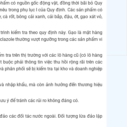
 phẩm có nguồn gốc động vật, đồng thời bãi bỏ Quy
 nêu trong phụ lục I của Quy định. Các sản phẩm có
cà rốt, bông cải xanh, cải bắp, đậu, ớt, gạo xát vỏ,
rình kiểm tra theo quy định này. Gạo là mặt hàng
cyclazole thường vượt ngưỡng trong các sản phẩm vi
 tra trên thị trường với các lô hàng cũ (có lô hàng
ộc phải thông tin việc thu hồi rộng rãi trên các
à phân phối sẽ bị kiểm tra tại kho và doanh nghiệp
u và nhập khẩu, mà còn ảnh hưởng đến thương hiệu
u ý để tránh các rủi ro không đáng có.
đảo các đối tác nước ngoài. Đối tượng lừa đảo lập