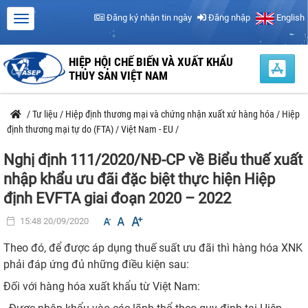
Đăng ký nhận tin ngày
Đăng nhập
English
HIỆP HỘI CHẾ BIẾN VÀ XUẤT KHẨU
THỦY SẢN VIỆT NAM
/
Tư liệu
/
Hiệp định thương mại và chứng nhận xuất xứ hàng hóa
/
Hiệp
định thương mại tự do (FTA)
/
Việt Nam - EU
/
Nghị định 111/2020/NĐ-CP về Biểu thuế xuất
nhập khẩu ưu đãi đặc biệt thực hiện Hiệp
định EVFTA giai đoạn 2020 – 2022
15:48 20/09/2020
Theo đó, để được áp dụng thuế suất ưu đãi thì hàng hóa XNK
phải đáp ứng đủ những điều kiện sau:
Đối với hàng hóa xuất khẩu từ Việt Nam: