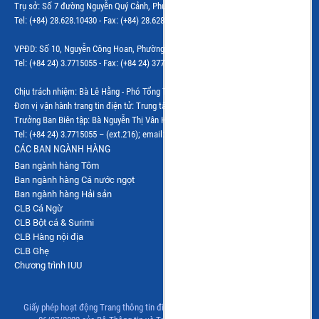
Trụ sở: Số 7 đường Nguyễn Quý Cảnh, Phường Bình Trưng, Tp.Hồ Chí Minh
Tel: (+84) 28.628.10430 - Fax: (+84) 28.628.10437 - Email: vphcm@vasep.com.vn
VPĐD: Số 10, Nguyễn Công Hoan, Phường Giảng Võ, Hà Nội
Tel: (+84 24) 3.7715055 - Fax: (+84 24) 37715084 - Email: vasephn@vasep.com.vn
Chịu trách nhiệm: Bà Lê Hằng - Phó Tổng Thư ký Hiệp hội
Đơn vị vận hành trang tin điện tử: Trung tâm VASEP.PRO
Trưởng Ban Biên tập: Bà Nguyễn Thị Vân Hà
Tel: (+84 24) 3.7715055 – (ext.216); email: vanha@vasep.com.vn
CÁC BAN NGÀNH HÀNG
Ban ngành hàng Tôm
Ban ngành hàng Cá nước ngọt
Ban ngành hàng Hải sản
CLB Cá Ngừ
CLB Bột cá & Surimi
CLB Hàng nội địa
CLB Ghẹ
Chương trình IUU
Giấy phép hoạt động Trang thông tin điện tử tổng hợp số 83/GP-TTĐT, ngày