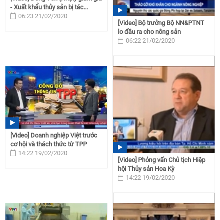
- Xuất khẩu thủy sản bị tác...
06:23 21/02/2020
[Video] Bộ trưởng Bộ NN&PTNT
lo đầu ra cho nông sản
06:22 21/02/2020
[Video] Doanh nghiệp Việt trước
cơ hội và thách thức từ TPP
14:22 19/02/2020
[Video] Phỏng vấn Chủ tịch Hiệp
hội Thủy sản Hoa Kỳ
14:22 19/02/2020