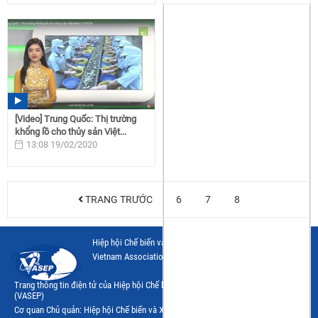
[Video] Trung Quốc: Thị trường
khổng lồ cho thủy sản Việt...
13:08 19/02/2020
TRANG TRƯỚC
6
7
8
Hiệp hội Chế biến và Xuất khẩu Thuỷ sản Việt Nam
Vietnam Association of Seafood Exporters and Producers
Trang thông tin điện tử của Hiệp hội Chế biến và Xuất khẩu Thủy sản Việt Nam
(VASEP)
Cơ quan Chủ quản: Hiệp hội Chế biến và Xuất khẩu Thủy sản Việt Nam (VASEP)