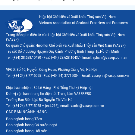
Hiệp hội Chế biến và Xuất khẩu Thuỷ sản Việt Nam
Vietnam Association of Seafood Exporters and Producers
Trang thông tin điện tử của Hiệp hội Chế biến và Xuất khẩu Thủy sản Việt Nam
(VASEP)
Cơ quan Chủ quản: Hiệp hội Chế biến và Xuất khẩu Thủy sản Việt Nam (VASEP)
Trụ sở: Số 7 đường Nguyễn Quý Cảnh, Phường Bình Trưng, Tp.Hồ Chí Minh
Tel: (+84) 28.628.10430 - Fax: (+84) 28.628.10437 - Email: vphcm@vasep.com.vn
VPĐD: Số 10, Nguyễn Công Hoan, Phường Giảng Võ, Hà Nội
Tel: (+84 24) 3.7715055 - Fax: (+84 24) 37715084 - Email: vasephn@vasep.com.vn
Chịu trách nhiệm: Bà Lê Hằng - Phó Tổng Thư ký Hiệp hội
Đơn vị vận hành trang tin điện tử: Trung tâm VASEP.PRO
Trưởng Ban Biên tập: Bà Nguyễn Thị Vân Hà
Tel: (+84 24) 3.7715055 – (ext.216); email: vanha@vasep.com.vn
CÁC BAN NGÀNH HÀNG
Ban ngành hàng Tôm
Ban ngành hàng Cá nước ngọt
Ban ngành hàng Hải sản