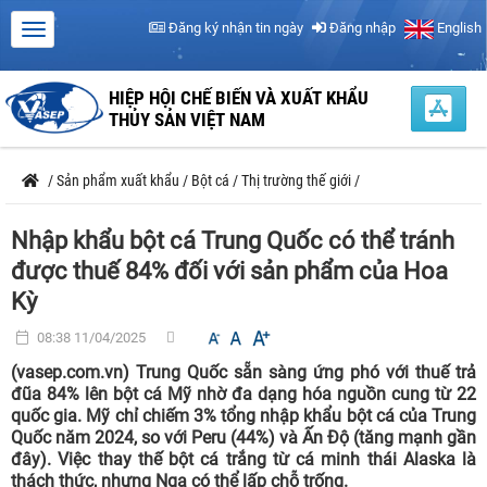
Đăng ký nhận tin ngày
Đăng nhập
English
HIỆP HỘI CHẾ BIẾN VÀ XUẤT KHẨU
THỦY SẢN VIỆT NAM
/
Sản phẩm xuất khẩu
/
Bột cá
/
Thị trường thế giới
/
Nhập khẩu bột cá Trung Quốc có thể tránh
được thuế 84% đối với sản phẩm của Hoa
Kỳ
08:38 11/04/2025
(vasep.com.vn) Trung Quốc sẵn sàng ứng phó với thuế trả
đũa 84% lên bột cá Mỹ nhờ đa dạng hóa nguồn cung từ 22
quốc gia. Mỹ chỉ chiếm 3% tổng nhập khẩu bột cá của Trung
Quốc năm 2024, so với Peru (44%) và Ấn Độ (tăng mạnh gần
đây). Việc thay thế bột cá trắng từ cá minh thái Alaska là
thách thức, nhưng Nga có thể lấp chỗ trống.