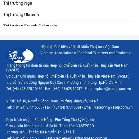
Thị trường Nga
Thị trường Ukraina
Thị trường French Polynesia
Thị trường Trung Quốc
Hiệp hội Chế biến và Xuất khẩu Thuỷ sản Việt Nam
Thị trường Papua New Guinea
Vietnam Association of Seafood Exporters and Producers
Thị trường New Zealand
Trang thông tin điện tử của Hiệp hội Chế biến và Xuất khẩu Thủy sản Việt Nam
(VASEP)
Thị trường Đài Loan
Cơ quan Chủ quản: Hiệp hội Chế biến và Xuất khẩu Thủy sản Việt Nam (VASEP)
Trụ sở: Số 7 đường Nguyễn Quý Cảnh, Phường Bình Trưng, Tp.Hồ Chí Minh
Thị trường Hàn Quốc
Tel: (+84) 28.628.10430 - Fax: (+84) 28.628.10437 - Email: vphcm@vasep.com.vn
Thị trường Mỹ
VPĐD: Số 10, Nguyễn Công Hoan, Phường Giảng Võ, Hà Nội
Thị trường EU
Tel: (+84 24) 3.7715055 - Fax: (+84 24) 37715084 - Email: vasephn@vasep.com.vn
Thị trường Nhật Bản
Chịu trách nhiệm: Bà Lê Hằng - Phó Tổng Thư ký Hiệp hội
Đơn vị vận hành trang tin điện tử: Trung tâm VASEP.PRO
Thị trường Việt Nam
Trưởng Ban Biên tập: Bà Nguyễn Thị Vân Hà
Tel: (+84 24) 3.7715055 – (ext.216); email: vanha@vasep.com.vn