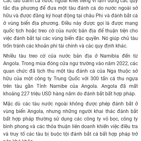
Các tàu đánh cá nước ngoài khét tiếng vì lạm dụng các quy
tắc địa phương để đưa một tàu đánh cá do nước ngoài sở
hữu và được đăng ký hoạt động tại châu Phi và đánh bắt cá
ở vùng biển địa phương. Điều này được gọi là được mang
quốc tịch hoặc treo cờ của nước bản địa để thuận tiện cho
việc đánh bắt tại các vùng biển đặc quyền. Nó giúp chủ tàu
trốn tránh các khoản phí tài chính và các quy định khác.
Nhiều tàu treo cờ của nước bản địa ở Namibia đến từ
Angola. Trong mùa đóng cửa ngư trường vào năm 2022, các
quan chức đã tịch thu một tàu đánh cá của Nga thuộc sở
hữu của một công ty Trung Quốc với 300 tấn cá thu ngựa
trên tàu gần Tỉnh Namibe của Angola. Angola đã mất
khoảng 227 triệu USD hàng năm do đánh bắt bất hợp pháp.
Mặc dù các tàu nước ngoài không được phép đánh bắt ở
vùng biển Angola, nhưng những người khai thác đánh bắt
bất hợp pháp thường sử dụng các công ty vỏ bọc, công ty
bình phong và các thỏa thuận liên doanh khiến việc điều tra
và truy tố các tàu bị buộc tội đánh bắt cá bất hợp pháp trở