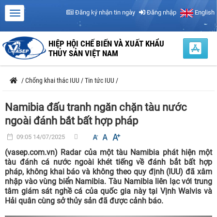
Đăng ký nhận tin ngày
Đăng nhập
English
HIỆP HỘI CHẾ BIẾN VÀ XUẤT KHẨU
THỦY SẢN VIỆT NAM
/
Chống khai thác IUU
/
Tin tức IUU
/
Namibia đấu tranh ngăn chặn tàu nước
ngoài đánh bắt bất hợp pháp
09:05 14/07/2025
(vasep.com.vn) Radar của một tàu Namibia phát hiện một
tàu đánh cá nước ngoài khét tiếng về đánh bắt bất hợp
pháp, không khai báo và không theo quy định (IUU) đã xâm
nhập vào vùng biển Namibia. Tàu Namibia liên lạc với trung
tâm giám sát nghề cá của quốc gia này tại Vịnh Walvis và
Hải quân cùng sở thủy sản đã được cảnh báo.