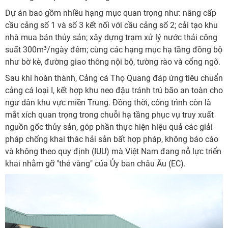
Dự án bao gồm nhiều hạng mục quan trọng như: nâng cấp
cầu cảng số 1 và số 3 kết nối với cầu cảng số 2; cải tạo khu
nhà mua bán thủy sản; xây dựng trạm xử lý nước thải công
suất 300m³/ngày đêm; cùng các hạng mục hạ tầng đồng bộ
như bờ kè, đường giao thông nội bộ, tường rào và cổng ngõ.
Sau khi hoàn thành, Cảng cá Thọ Quang đáp ứng tiêu chuẩn
cảng cá loại I, kết hợp khu neo đậu tránh trú bão an toàn cho
ngư dân khu vực miền Trung. Đồng thời, công trình còn là
mắt xích quan trọng trong chuỗi hạ tầng phục vụ truy xuất
nguồn gốc thủy sản, góp phần thực hiện hiệu quả các giải
pháp chống khai thác hải sản bất hợp pháp, không báo cáo
và không theo quy định (IUU) mà Việt Nam đang nỗ lực triển
khai nhằm gỡ "thẻ vàng" của Ủy ban châu Âu (EC).