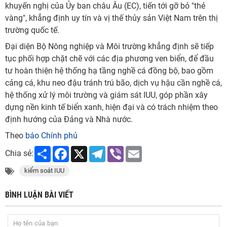
khuyến nghị của Ủy ban châu Âu (EC), tiến tới gỡ bỏ "thẻ
vàng", khẳng định uy tín và vị thế thủy sản Việt Nam trên thị
trường quốc tế.
Đại diện Bộ Nông nghiệp và Môi trường khẳng định sẽ tiếp
tục phối hợp chặt chẽ với các địa phương ven biển, để đầu
tư hoàn thiện hệ thống hạ tầng nghề cá đồng bộ, bao gồm
cảng cá, khu neo đậu tránh trú bão, dịch vụ hậu cần nghề cá,
hệ thống xử lý môi trường và giám sát IUU, góp phần xây
dựng nền kinh tế biển xanh, hiện đại và có trách nhiệm theo
định hướng của Đảng và Nhà nước.
Theo
báo Chính phủ
Share
Facebook
X
Telegram
Viber
Email
Chia sẻ:
kiểm soát IUU
BÌNH LUẬN BÀI VIẾT