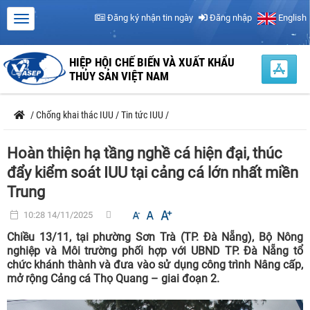
Đăng ký nhận tin ngày
Đăng nhập
English
HIỆP HỘI CHẾ BIẾN VÀ XUẤT KHẨU
THỦY SẢN VIỆT NAM
/
Chống khai thác IUU
/
Tin tức IUU
/
Hoàn thiện hạ tầng nghề cá hiện đại, thúc
đẩy kiểm soát IUU tại cảng cá lớn nhất miền
Trung
10:28 14/11/2025
Chiều 13/11, tại phường Sơn Trà (TP. Đà Nẵng), Bộ Nông
nghiệp và Môi trường phối hợp với UBND TP. Đà Nẵng tổ
chức khánh thành và đưa vào sử dụng công trình Nâng cấp,
mở rộng Cảng cá Thọ Quang – giai đoạn 2.