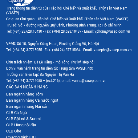
Thị trường New Zealand
Trang thông tin điện tử của Hiệp hội Chế biến và Xuất khẩu Thủy sản Việt Nam
(VASEP)
Thị trường Đài Loan
Cơ quan Chủ quản: Hiệp hội Chế biến và Xuất khẩu Thủy sản Việt Nam (VASEP)
Trụ sở: Số 7 đường Nguyễn Quý Cảnh, Phường Bình Trưng, Tp.Hồ Chí Minh
Thị trường Hàn Quốc
Tel: (+84) 28.628.10430 - Fax: (+84) 28.628.10437 - Email: vphcm@vasep.com.vn
Thị trường Mỹ
VPĐD: Số 10, Nguyễn Công Hoan, Phường Giảng Võ, Hà Nội
Thị trường EU
Tel: (+84 24) 3.7715055 - Fax: (+84 24) 37715084 - Email: vasephn@vasep.com.vn
Thị trường Nhật Bản
Chịu trách nhiệm: Bà Lê Hằng - Phó Tổng Thư ký Hiệp hội
Đơn vị vận hành trang tin điện tử: Trung tâm VASEP.PRO
Thị trường Việt Nam
Trưởng Ban Biên tập: Bà Nguyễn Thị Vân Hà
Tel: (+84 24) 3.7715055 – (ext.216); email: vanha@vasep.com.vn
CÁC BAN NGÀNH HÀNG
Ban ngành hàng Tôm
Ban ngành hàng Cá nước ngọt
Ban ngành hàng Hải sản
CLB Cá Ngừ
CLB Bột cá & Surimi
CLB Hàng nội địa
CLB Ghẹ
Chương trình IUU