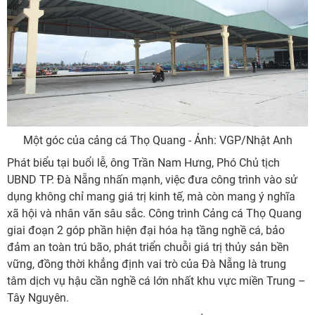
Một góc của cảng cá Thọ Quang - Ảnh: VGP/Nhật Anh
Phát biểu tại buổi lễ, ông Trần Nam Hưng, Phó Chủ tịch
UBND TP. Đà Nẵng nhấn mạnh, việc đưa công trình vào sử
dụng không chỉ mang giá trị kinh tế, mà còn mang ý nghĩa
xã hội và nhân văn sâu sắc. Công trình Cảng cá Thọ Quang
giai đoạn 2 góp phần hiện đại hóa hạ tầng nghề cá, bảo
đảm an toàn trú bão, phát triển chuỗi giá trị thủy sản bền
vững, đồng thời khẳng định vai trò của Đà Nẵng là trung
tâm dịch vụ hậu cần nghề cá lớn nhất khu vực miền Trung –
Tây Nguyên.