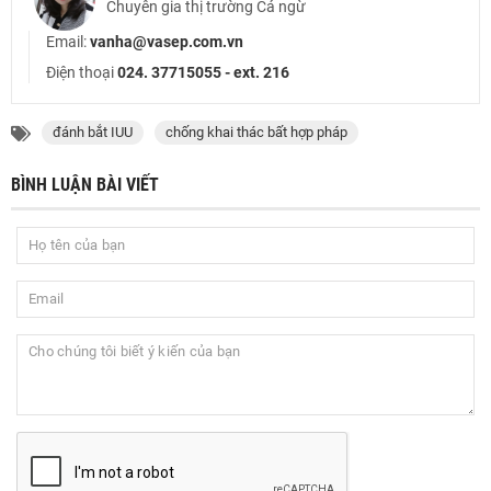
Chuyên gia thị trường Cá ngừ
Email:
vanha@vasep.com.vn
Điện thoại
024. 37715055 - ext. 216
đánh bắt IUU
chống khai thác bất hợp pháp
BÌNH LUẬN BÀI VIẾT