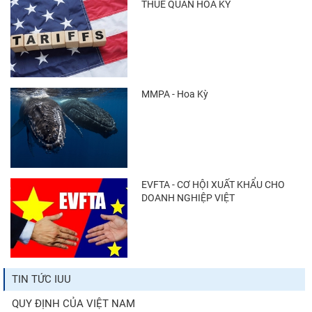
THUẾ QUAN HOA KỲ
MMPA - Hoa Kỳ
EVFTA - CƠ HỘI XUẤT KHẨU CHO
DOANH NGHIỆP VIỆT
TIN TỨC IUU
QUY ĐỊNH CỦA VIỆT NAM