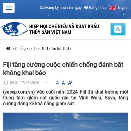
Đăng ký nhận tin ngày
Đăng nhập
English
HIỆP HỘI CHẾ BIẾN VÀ XUẤT KHẨU
THỦY SẢN VIỆT NAM
/
Chống khai thác IUU
/
Tin tức IUU
/
Fiji tăng cường cuộc chiến chống đánh bắt
không khai báo
09:31 17/03/2026
(vasep.com.vn) Vào cuối năm 2024, Fiji đã khai trương một
trung tâm giám sát quốc gia tại Vịnh Walu, Suva, tăng
cường đáng kể khả năng giám sát.