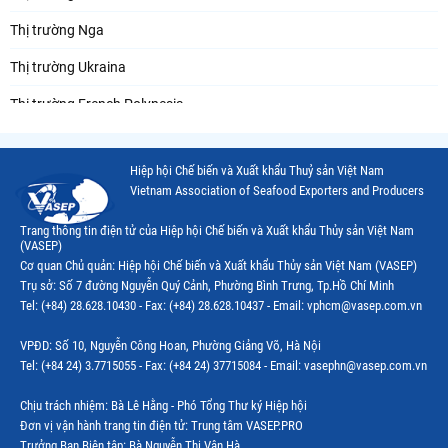
Thị trường Nga
Thị trường Ukraina
Thị trường French Polynesia
Thị trường Trung Quốc
Hiệp hội Chế biến và Xuất khẩu Thuỷ sản Việt Nam
Thị trường Papua New Guinea
Vietnam Association of Seafood Exporters and Producers
Thị trường New Zealand
Trang thông tin điện tử của Hiệp hội Chế biến và Xuất khẩu Thủy sản Việt Nam
(VASEP)
Thị trường Đài Loan
Cơ quan Chủ quản: Hiệp hội Chế biến và Xuất khẩu Thủy sản Việt Nam (VASEP)
Trụ sở: Số 7 đường Nguyễn Quý Cảnh, Phường Bình Trưng, Tp.Hồ Chí Minh
Thị trường Hàn Quốc
Tel: (+84) 28.628.10430 - Fax: (+84) 28.628.10437 - Email: vphcm@vasep.com.vn
Thị trường Mỹ
VPĐD: Số 10, Nguyễn Công Hoan, Phường Giảng Võ, Hà Nội
Thị trường EU
Tel: (+84 24) 3.7715055 - Fax: (+84 24) 37715084 - Email: vasephn@vasep.com.vn
Thị trường Nhật Bản
Chịu trách nhiệm: Bà Lê Hằng - Phó Tổng Thư ký Hiệp hội
Đơn vị vận hành trang tin điện tử: Trung tâm VASEP.PRO
Thị trường Việt Nam
Trưởng Ban Biên tập: Bà Nguyễn Thị Vân Hà