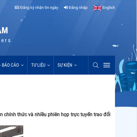
Đăng ký nhận tin ngày
Đăng nhập
English
AM
cers
 - BÁO CÁO
TƯ LIỆU
SỰ KIỆN
 chính thức và nhiều phiên họp trực tuyến trao đổi