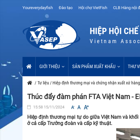
Youreverydayfish
Đào tạo
Hội chợ VietFish
CLB Hàng nội đ
HIỆP HỘI CHẾ
Vietnam Assoc
GIỚI THIỆU
SẢN PHẨM XUẤT KHẨU
THƯ V
/
Tư liệu
/
Hiệp định thương mại và chứng nhận xuất xứ hàn
Thúc đẩy đàm phán FTA Việt Nam - 
15:58 15/11/2024
Hiệp định thương mại tự do giữa Việt Nam và khối 
ở cả cấp Trưởng đoàn và cấp kỹ thuật.