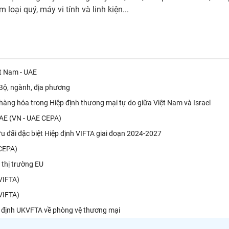
 loại quý, máy vi tính và linh kiện...
t Nam - UAE
 Bộ, ngành, địa phương
àng hóa trong Hiệp định thương mại tự do giữa Việt Nam và Israel
 UAE (VN - UAE CEPA)
 đãi đặc biệt Hiệp định VIFTA giai đoạn 2024-2027
(CEPA)
thị trường EU
(VIFTA)
(VIFTA)
 định UKVFTA về phòng vệ thương mại