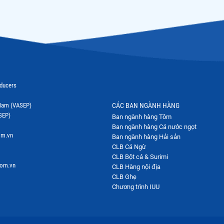
oducers
t Nam (VASEP)
CÁC BAN NGÀNH HÀNG
SEP)
Ban ngành hàng Tôm
Ban ngành hàng Cá nước ngọt
om.vn
Ban ngành hàng Hải sản
CLB Cá Ngừ
CLB Bột cá & Surimi
com.vn
CLB Hàng nội địa
CLB Ghẹ
Chương trình IUU