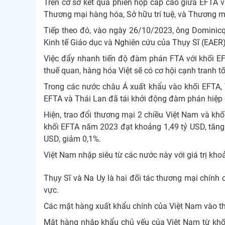
Trên cơ sở kết quả phiên họp cấp cao giữa EFTA v
Thương mại hàng hóa, Sở hữu trí tuệ, và Thương mạ
Tiếp theo đó, vào ngày 26/10/2023, ông Dominicqu
Kinh tế Giáo dục và Nghiên cứu của Thụy Sĩ (EAER)
Việc đẩy nhanh tiến độ đàm phán FTA với khối EFT
thuế quan, hàng hóa Việt sẽ có cơ hội cạnh tranh t
Trong các nước châu Á xuất khẩu vào khối EFTA, T
EFTA và Thái Lan đã tái khởi động đàm phán hiệp 
Hiện, trao đổi thương mại 2 chiều Việt Nam và kh
khối EFTA năm 2023 đạt khoảng 1,49 tỷ USD, tăng 
USD, giảm 0,1%.
Việt Nam nhập siêu từ các nước này với giá trị kh
Thụy Sĩ và Na Uy là hai đối tác thương mại chính
vực.
Các mặt hàng xuất khẩu chính của Việt Nam vào thị 
Mặt hàng nhập khẩu chủ yếu của Việt Nam từ khối