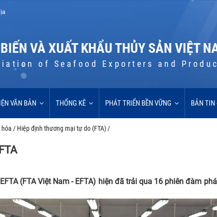
ịa
 BIẾN VÀ XUẤT KHẨU THỦY SẢN VIỆT N
iation of Seafood Exporters and Produ
IỆN VĂN BẢN
THỐNG KÊ
PHÁT TRIỂN BỀN VỮNG
BẢN TIN
g hóa
/
Hiệp định thương mại tự do (FTA)
/
EFTA
EFTA (FTA Việt Nam - EFTA) hiện đã trải qua 16 phiên đàm phán