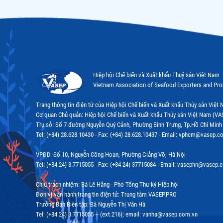
Hiệp hội Chế biến và Xuất khẩu Thuỷ sản Việt Nam
Vietnam Association of Seafood Exporters and Pr
Trang thông tin điện tử của Hiệp hội Chế biến và Xuất khẩu Thủy sản Việ
Cơ quan Chủ quản: Hiệp hội Chế biến và Xuất khẩu Thủy sản Việt Nam (VA
Trụ sở: Số 7 đường Nguyễn Quý Cảnh, Phường Bình Trưng, Tp.Hồ Chí Minh
Tel: (+84) 28.628.10430 - Fax: (+84) 28.628.10437 - Email: vphcm@vasep.c
VPĐD: Số 10, Nguyễn Công Hoan, Phường Giảng Võ, Hà Nội
Tel: (+84 24) 3.7715055 - Fax: (+84 24) 37715084 - Email: vasephn@vasep.
Chịu trách nhiệm: Bà Lê Hằng - Phó Tổng Thư ký Hiệp hội
Đơn vị vận hành trang tin điện tử: Trung tâm VASEP.PRO
Trưởng Ban Biên tập: Bà Nguyễn Thị Vân Hà
Tel: (+84 24) 3.7715055 – (ext.216); email: vanha@vasep.com.vn