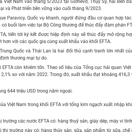
à Việt Nam vào tháng 5/2023 tại Giơnevơ, Thụy Sỹ, hai Bên đã 
i và Phát triển bền vững vào cuối tháng 9/2023.
e Paravicy, Quốc vụ khanh, người đứng đầu cơ quan hợp tác ph
 có buổi làm việc tại Bộ Công thương để thúc đẩy đàm phán FTA 
A, tiến tới ký kết được hiệp định này sẽ thúc đẩy mở rộng h
ốt hơn với các quốc gia cùng xuất khẩu vào khối EFTA.
rung Quốc và Thái Lan là hai đối thủ cạnh tranh lớn nhất của
định thương mại tự do.
ối EFTA còn khiêm tốn. Theo số liệu của Tổng cục hải quan Vi
2,1% so với năm 2022. Trong đó, xuất khẩu đạt khoảng 416,3 t
oảng 644 triệu USD trong năm ngoái.
 của Việt Nam trong khối EFTA với tổng kim ngạch xuất nhập k
trường các nước EFTA có: hàng thuỷ sản, giày dép, máy vi tính,
 thị trường này có: hàng thủy sản, sữa, sản phẩm từ sữa, ch