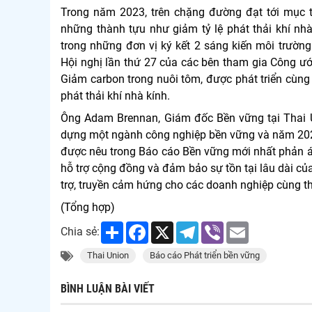
Trong năm 2023, trên chặng đường đạt tới mục 
những thành tựu như giảm tỷ lệ phát thải khí nh
trong những đơn vị ký kết 2 sáng kiến môi trườn
Hội nghị lần thứ 27 của các bên tham gia Công ướ
Giảm carbon trong nuôi tôm, được phát triển cùng
phát thải khí nhà kính.
Ông Adam Brennan, Giám đốc Bền vững tại Thai Un
dựng một ngành công nghiệp bền vững và năm 2023
được nêu trong Báo cáo Bền vững mới nhất phản ánh
hỗ trợ cộng đồng và đảm bảo sự tồn tại lâu dài 
trợ, truyền cảm hứng cho các doanh nghiệp cùng 
(Tổng hợp)
Share
Facebook
X
Telegram
Viber
Email
Chia sẻ:
Thai Union
Báo cáo Phát triển bền vững
BÌNH LUẬN BÀI VIẾT