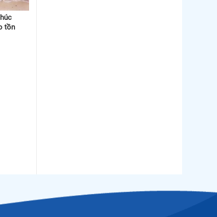
thúc
o tồn