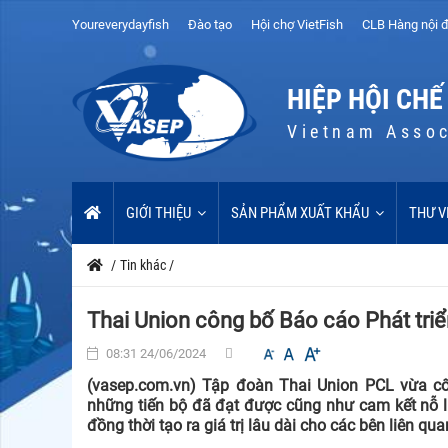
Youreverydayfish
Đào tạo
Hội chợ VietFish
CLB Hàng nội đ
HIỆP HỘI CHẾ
Vietnam Assoc
GIỚI THIỆU
SẢN PHẨM XUẤT KHẨU
THƯ V
/
Tin khác
/
Thai Union công bố Báo cáo Phát tri
08:31 24/06/2024
(vasep.com.vn) Tập đoàn Thai Union PCL vừa c
những tiến bộ đã đạt được cũng như cam kết nỗ l
đồng thời tạo ra giá trị lâu dài cho các bên liên 