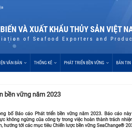
ịa
 BIẾN VÀ XUẤT KHẨU THỦY SẢN VIỆT N
iation of Seafood Exporters and Produ
IỆN VĂN BẢN
THỐNG KÊ
PHÁT TRIỂN BỀN VỮNG
BẢN TIN
ển bền vững năm 2023
ông bố Báo cáo Phát triển bền vững năm 2023. Báo cáo này
ực không ngừng của công ty trong việc hoàn thành trách nhiệm
quan, hướng tới các mục tiêu Chiến lược bền vững SeaChange® 20