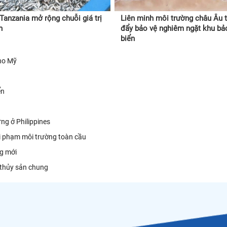
Tanzania mở rộng chuỗi giá trị
Liên minh môi trường châu Âu 
n
đẩy bảo vệ nghiêm ngặt khu bả
biển
cho Mỹ
ển
g ở Philippines
vi phạm môi trường toàn cầu
g mới
 thủy sản chung