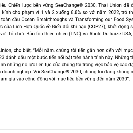
tiêu Chiến lược bền vững SeaChange® 2030, Thai Union đã 
à kính cho phạm vi 1 và 2 xuống 8.8% so với năm 2022, trở t
g toàn cầu Ocean Breakthroughs và Transforming our Food Sys
c của Liên Hợp Quốc về Biến đổi khí hậu (COP27), khởi động 
 với Tổ chức Bảo tồn thiên nhiên (TNC) và Ahold Delhaize USA
ion, cho biết, “Mỗi năm, chúng tôi tiến gần hơn đến với mục 
 đánh dấu một bước tiến nổi bật trên hành trình này. Những t
 những nỗ lực liên tục của chúng tôi trong việc bảo vệ các đ
của doanh nghiệp. Với SeaChange® 2030, chúng tôi đang không 
tham gia vào cộng đồng với mục tiêu bền vững đến năm 2030”.