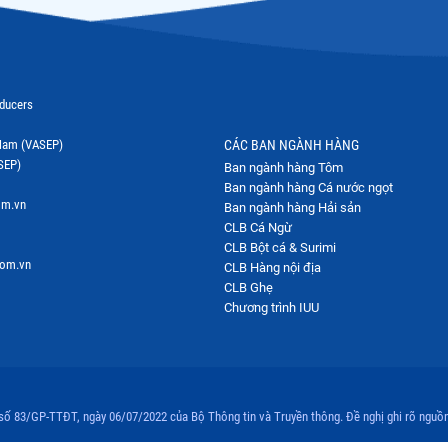
oducers
t Nam (VASEP)
CÁC BAN NGÀNH HÀNG
SEP)
Ban ngành hàng Tôm
Ban ngành hàng Cá nước ngọt
om.vn
Ban ngành hàng Hải sản
CLB Cá Ngừ
CLB Bột cá & Surimi
com.vn
CLB Hàng nội địa
CLB Ghẹ
Chương trình IUU
 số 83/GP-TTĐT, ngày 06/07/2022 của Bộ Thông tin và Truyền thông. Đề nghị ghi rõ nguồn