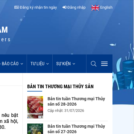
Đăng ký nhận tin ngày
Đăng nhập
English
AM
cers
 - BÁO CÁO
TƯ LIỆU
SỰ KIỆN
BẢN TIN THƯƠNG MẠI THỦY SẢN
Bản tin tuần Thương mại Thủy
sản số 28-2026
Cập nhật: 31/07/2026
 nêu bật
 xã hội,
Bản tin tuần Thương mại Thủy
30.
sản số 27-2026