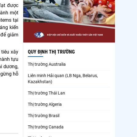
đạt được
hành một
tems tại
sáng kiến
, để giảm
tiêu xây
QUY ĐỊNH THỊ TRƯỜNG
hành tựu
Thị trường Australia
ại dương,
ngừng hỗ
Liên minh Hải quan (LB Nga, Belarus,
Kazakhstan)
Thị trường Thái Lan
Thị trường Algeria
Thị trường Brasil
Thị trường Canada