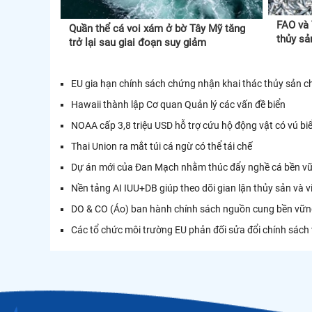
FAO và 
Quần thể cá voi xám ở bờ Tây Mỹ tăng
thủy sả
trở lại sau giai đoạn suy giảm
EU gia hạn chính sách chứng nhận khai thác thủy sản 
Hawaii thành lập Cơ quan Quản lý các vấn đề biển
NOAA cấp 3,8 triệu USD hỗ trợ cứu hộ động vật có vú bi
Thai Union ra mắt túi cá ngừ có thể tái chế
Dự án mới của Đan Mạch nhằm thúc đẩy nghề cá bền vữn
Nền tảng AI IUU+DB giúp theo dõi gian lận thủy sản và 
DO & CO (Áo) ban hành chính sách nguồn cung bền vữn
Các tổ chức môi trường EU phản đối sửa đổi chính sách