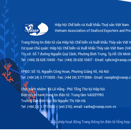
Hiệp hội Chế biến và Xuất khẩu Thuỷ sản Việt Nam
Vietnam Association of Seafood Exporters and Pr
Trang thông tin điện tử của Hiệp hội Chế biến và Xuất khẩu Thủy sản Việ
Cơ quan Chủ quản: Hiệp hội Chế biến và Xuất khẩu Thủy sản Việt Nam (VA
Trụ sở: Số 7 đường Nguyễn Quý Cảnh, Phường Bình Trưng, Tp.Hồ Chí Minh
Tel: (+84) 28.628.10430 - Fax: (+84) 28.628.10437 - Email: vphcm@vasep.c
VPĐD: Số 10, Nguyễn Công Hoan, Phường Giảng Võ, Hà Nội
Tel: (+84 24) 3.7715055 - Fax: (+84 24) 37715084 - Email: vasephn@vasep.
Chịu trách nhiệm: Bà Lê Hằng - Phó Tổng Thư ký Hiệp hội
Đơn vị vận hành trang tin điện tử: Trung tâm VASEP.PRO
Trưởng Ban Biên tập: Bà Nguyễn Thị Vân Hà
Tel: (+84 24) 3.7715055 – (ext.216); email: vanha@vasep.com.vn
Giấy phép hoạt động Trang thông tin điện tử tổng hợp