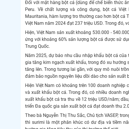
Đối với mặt hàng bột cá (dùng để chế biến thức ăn
Peru. Về chất lượng và công dụng, bột cá Việ
Mauritania, hàm lượng tro thường cao hơn bột cá 
Việt Nam năm 2024 đạt 237 triệu USD. Trong đó, vớ
Hiện, Việt Nam sản xuất khoảng 530.000 - 540.000
ứng với khoảng 60% sản lượng bột cá được sử dụn
Trung Quốc.
Năm 2025, dự báo nhu cầu nhập khẩu bột cá của thị
gia tăng kim ngạch xuất khẩu, trong đó xu hướng sả
tăng lên. Trong tương lai gần, với quy mô nuôi trồ
đảm bảo nguồn nguyên liệu dồi dào cho sản xuất b
Hiện Việt Nam có khoảng trên 100 doanh nghiệp c
và xuất khẩu bột cá. Trong đó, có nhiều doanh ng
xuất khẩu bột cá tra thu về 12 triệu USD/năm; dầu
triển Đa quốc gia sản xuất bột cá đạt doanh thu 2.0
Theo bà Nguyễn Thị Thu Sắc, Chủ tịch VASEP, trong
thì surimi là một phân khúc có dư địa và tiềm n