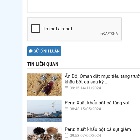
GỬI BÌNH LUẬN
TIN LIÊN QUAN
Ấn Độ, Oman đặt mục tiêu tăng trưở
khẩu bột cá sau kỷ...
09:15 14/11/2024
Peru: Xuất khẩu bột cá tăng vọt
08:43 15/05/2024
Peru: Xuất khẩu bột cá sụt giảm
09:58 07/02/2024