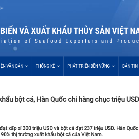
ịa
 BIẾN VÀ XUẤT KHẨU THỦY SẢN VIỆT N
iation of Seafood Exporters and Produ
IỆN VĂN BẢN
THỐNG KÊ
PHÁT TRIỂN BỀN VỮNG
BẢN TIN
khẩu bột cá, Hàn Quốc chi hàng chục triệu US
ạt xấp xỉ 300 triệu USD và bột cá đạt 237 triệu USD. Hàn Quố
90% thị trường xuất khẩu bột cá của Việt Nam.