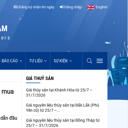
Đăng ký nhận tin ngày
Đăng nhập
English
AM
cers
 - BÁO CÁO
TƯ LIỆU
SỰ KIỆN
GIÁ THUỶ SẢN
Giá thủy sản tại Khánh Hòa từ 25/7 –
D mua
31/7/2026
Giá nguyên liệu thủy sản tại Đắk Lắk (Phú
Yên cũ) từ 25/7 –...
c dẫn đầu
Giá nguyên liệu thủy sản tại Đồng Tháp từ
25/7 – 31/7/2026