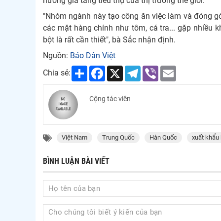
hướng gia tăng tiêu thụ của thị trường thế giới.
"Nhóm ngành này tạo công ăn việc làm và đóng góp
các mặt hàng chính như tôm, cá tra... gặp nhiều k
bột là rất cần thiết", bà Sắc nhận định.
Nguồn:
Báo Dân Việt
Share
Facebook
X
Telegram
Viber
Email
Chia sẻ:
Cộng tác viên
Việt Nam
Trung Quốc
Hàn Quốc
xuất khẩu 
BÌNH LUẬN BÀI VIẾT