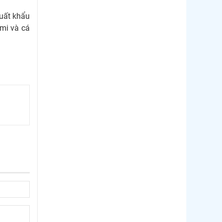
xuất khẩu
imi và cá