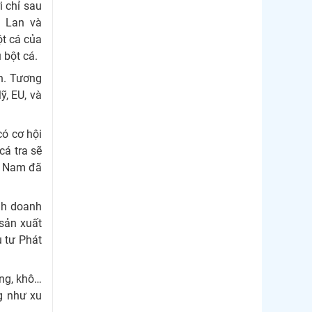
i chỉ sau
i Lan và
ột cá của
 bột cá.
ấn. Tương
, EU, và
có cơ hội
cá tra sẽ
ệt Nam đã
nh doanh
 sản xuất
u tư Phát
ống, khô…
g như xu