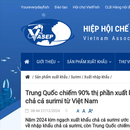
Youreverydayfish
Đào tạo
Hội chợ VietFish
CLB Hàng nội đ
HIỆP HỘI CHẾ
Vietnam Assoc
GIỚI THIỆU
SẢN PHẨM XUẤT KHẨU
THƯ V
/
Sản phẩm xuất khẩu
/
Surimi
/
Xuất nhập khẩu
/
Trung Quốc chiếm 90% thị phần xuất 
chả cá surimi từ Việt Nam
08:44 27/12/2024
Năm 2024 kim ngạch xuất khẩu chả cá surimi ước đ
về nhập khẩu chả cá surimi, còn Trung Quốc chiếm 