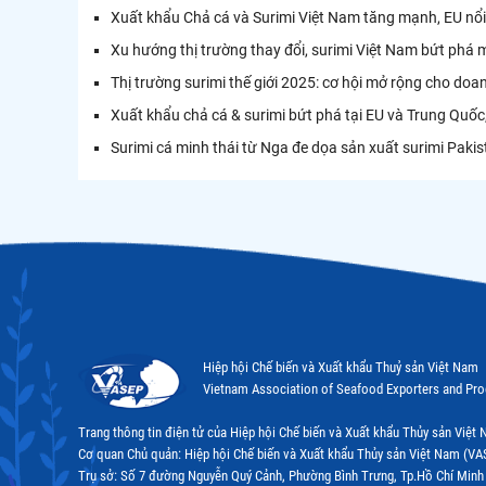
Xuất khẩu Chả cá và Surimi Việt Nam tăng mạnh, EU nổi
Xu hướng thị trường thay đổi, surimi Việt Nam bứt ph
Thị trường surimi thế giới 2025: cơ hội mở rộng cho do
Xuất khẩu chả cá & surimi bứt phá tại EU và Trung Quốc, d
Surimi cá minh thái từ Nga đe dọa sản xuất surimi Paki
Hiệp hội Chế biến và Xuất khẩu Thuỷ sản Việt Nam
Vietnam Association of Seafood Exporters and Pr
Trang thông tin điện tử của Hiệp hội Chế biến và Xuất khẩu Thủy sản Việ
Cơ quan Chủ quản: Hiệp hội Chế biến và Xuất khẩu Thủy sản Việt Nam (VA
Trụ sở: Số 7 đường Nguyễn Quý Cảnh, Phường Bình Trưng, Tp.Hồ Chí Minh