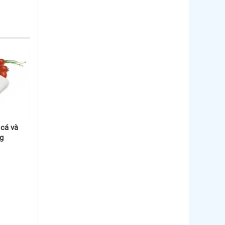
 cá và
ng