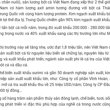
 chăn nuôi), sản lượng bột cá Việt Nam đang xếp thứ 2 thế giớ
t Nam có hàm lượng axit amin tương đương với bột cá Thá
Trung Quốc với cùng hàm lượng protein. Kim ngạch xuất khẩu b
i lợi thế địa lý, Trung Quốc chiếm gần 90% kim ngạch xuất khẩu
 tấn bột cá mỗi năm, trong đó xuất khẩu 200.000 - 280.000 t
g trong nước và 40% xuất khẩu sang các thị trường lớn như Mỹ
 trường này sẽ tăng nhẹ, ước đạt 1,8 triệu tấn, nên Việt Nam 
n xuất bột cá từ nguyên liệu biển sẽ chững lại, nguyên liệu từ 
ng và xuất khẩu phát triển, ngành sản xuất phi lê cá tra của Vi
ột cá và dầu cá.
hế biến xuất khẩu surimi và gần 50 doanh nghiệp sản xuất, ki
hiệp sản xuất xuất khẩu lớn, như: Công ty cổ phần Vĩnh Hoàn,
, mỡ cá tra xuất khẩu thu về 25 triệu USD/năm; Công ty CP Đầ
00 tỷ đồng...
 số hàng trăm sản phẩm thủy sản đông lạnh, chế biến, tươi, s
ăng phát triển vì đặc thù phù hợp của nghề cá trong nước cũn