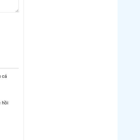
u cá
 hồi