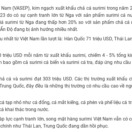
ệt Nam (VASEP), kim ngạch xuất khẩu chả cá surimi trong năm 
023 do có sự cạnh tranh lớn từ Nga với sản phẩm surimi cá nư
giá surimi từ Nga đang thấp hơn 20% so với sản phẩm chả cá n
 Ấn Độ đang bị ảnh hưởng nhiều nhất.
nhất từ Việt Nam lần lượt là: Hàn Quốc 71 triệu USD, Thái Lan
0 triệu USD mỗi năm từ xuất khẩu surimi, chiếm 4 - 5% tổng k
 bao gồm cả surimi cá biển và surimi cá tra, đáp ứng nhu cầ
ả cá và surimi đạt 303 triệu USD. Các thị trường xuất khẩu c
rung Quốc, đây đều là những thị trường có nhu cầu cao về ng
cá tạp nhỏ như cá đổng, cá mắt kiếng, cá phèn và phế liệu cá tr
cá khai thác trong nước.
 lực cạnh tranh lớn, song mặt hàng surimi Việt Nam vẫn có c
hụ chính như Thái Lan, Trung Quốc đang dần hồi phục.