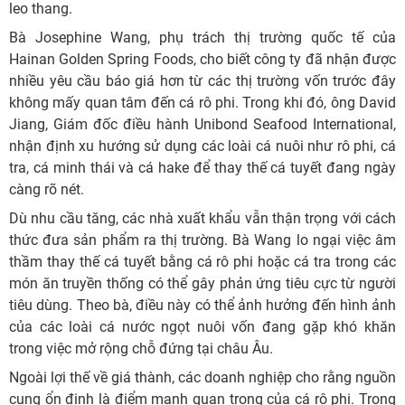
leo thang.
Bà Josephine Wang, phụ trách thị trường quốc tế của
Hainan Golden Spring Foods, cho biết công ty đã nhận được
nhiều yêu cầu báo giá hơn từ các thị trường vốn trước đây
không mấy quan tâm đến cá rô phi. Trong khi đó, ông David
Jiang, Giám đốc điều hành Unibond Seafood International,
nhận định xu hướng sử dụng các loài cá nuôi như rô phi, cá
tra, cá minh thái và cá hake để thay thế cá tuyết đang ngày
càng rõ nét.
Dù nhu cầu tăng, các nhà xuất khẩu vẫn thận trọng với cách
thức đưa sản phẩm ra thị trường. Bà Wang lo ngại việc âm
thầm thay thế cá tuyết bằng cá rô phi hoặc cá tra trong các
món ăn truyền thống có thể gây phản ứng tiêu cực từ người
tiêu dùng. Theo bà, điều này có thể ảnh hưởng đến hình ảnh
của các loài cá nước ngọt nuôi vốn đang gặp khó khăn
trong việc mở rộng chỗ đứng tại châu Âu.
Ngoài lợi thế về giá thành, các doanh nghiệp cho rằng nguồn
cung ổn định là điểm mạnh quan trọng của cá rô phi. Trong