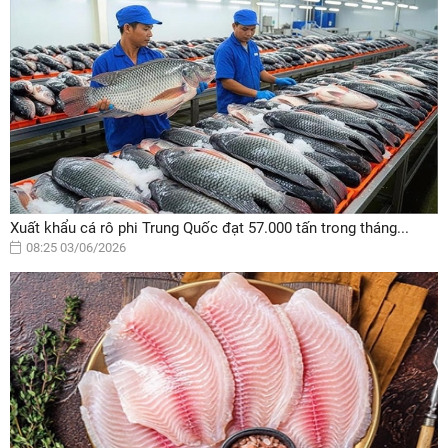
Xuất khẩu cá rô phi Trung Quốc đạt 57.000 tấn trong tháng...
08:25 03/06/2026