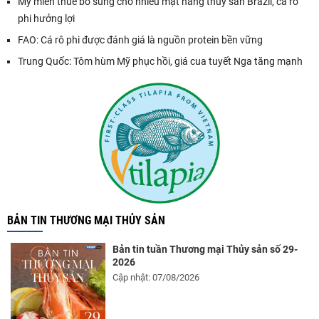
Mỹ miễn thuế bổ sung cho nhiều mặt hàng thủy sản Brazil, cá rô
phi hưởng lợi
FAO: Cá rô phi được đánh giá là nguồn protein bền vững
Trung Quốc: Tôm hùm Mỹ phục hồi, giá cua tuyết Nga tăng mạnh
BẢN TIN THƯƠNG MẠI THỦY SẢN
Bản tin tuần Thương mại Thủy sản số 29-
2026
Cập nhật: 07/08/2026