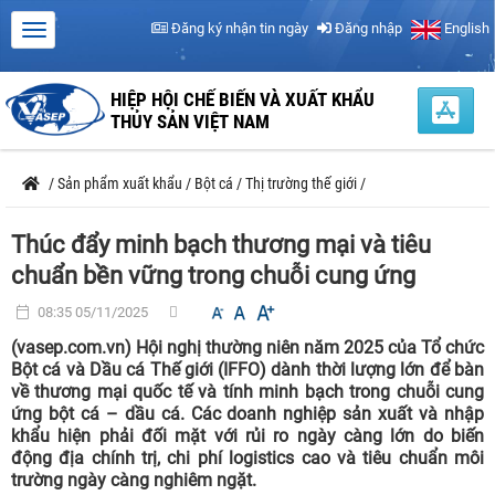
Đăng ký nhận tin ngày
Đăng nhập
English
HIỆP HỘI CHẾ BIẾN VÀ XUẤT KHẨU
THỦY SẢN VIỆT NAM
/
Sản phẩm xuất khẩu
/
Bột cá
/
Thị trường thế giới
/
Thúc đẩy minh bạch thương mại và tiêu
chuẩn bền vững trong chuỗi cung ứng
08:35 05/11/2025
(vasep.com.vn) Hội nghị thường niên năm 2025 của Tổ chức
Bột cá và Dầu cá Thế giới (IFFO) dành thời lượng lớn để bàn
về thương mại quốc tế và tính minh bạch trong chuỗi cung
ứng bột cá – dầu cá. Các doanh nghiệp sản xuất và nhập
khẩu hiện phải đối mặt với rủi ro ngày càng lớn do biến
động địa chính trị, chi phí logistics cao và tiêu chuẩn môi
trường ngày càng nghiêm ngặt.