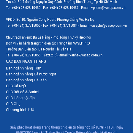
Trụ sở: Số 7 đường Nguyễn Quý Cảnh, Phường Bình Trưng, Tp.Hồ Chí Minh
Tel: (+84) 28.628.10430 - Fax: (+84) 28.628.10437 - Email: vphcm@vasep.com.vn
VPĐD: Số 10, Nguyễn Công Hoan, Phường Giảng Võ, Hà Nội
Tel: (+84 24) 3.7715055 - Fax: (+84 24) 37715084 - Email: vasephn@vasep.com.vn
Chịu trách nhiệm: Bà Lê Hằng - Phó Tổng Thư ký Hiệp hội
Đơn vị vận hành trang tin điện tử: Trung tâm VASEP.PRO
Trưởng Ban Biên tập: Bà Nguyễn Thị Vân Hà
Tel: (+84 24) 3.7715055 – (ext.216); email: vanha@vasep.com.vn
CÁC BAN NGÀNH HÀNG
Ban ngành hàng Tôm
Ban ngành hàng Cá nước ngọt
Ban ngành hàng Hải sản
CLB Cá Ngừ
CLB Bột cá & Surimi
CLB Hàng nội địa
CLB Ghẹ
Chương trình IUU
Giấy phép hoạt động Trang thông tin điện tử tổng hợp số 83/GP-TTĐT, ngày
06/07/2022 của Bộ Thông tin và Truyền thông. Đề nghị ghi rõ nguồn