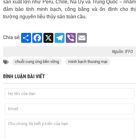
sản xuất lớn như Peru, Chile, Na Uy và Trung Quốc – nhằm
đảm bảo tính minh bạch, công bằng và ổn định cho thị
trường nguyên liệu thủy sản toàn cầu.
Share
Facebook
X
Telegram
Viber
Email
Chia sẻ:
Nguồn: IFFO
chuỗi cung ứng bền vững
minh bạch thương mại
BÌNH LUẬN BÀI VIẾT