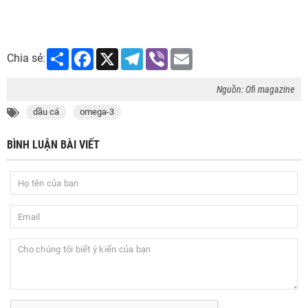
Share
Facebook
X
Telegram
Viber
Email
Chia sẻ:
Nguồn: Ofi magazine
dầu cá
omega-3
BÌNH LUẬN BÀI VIẾT