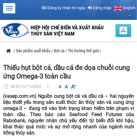
Đăng ký nhận tin ngày
Đăng nhập
English
HIỆP HỘI CHẾ BIẾN VÀ XUẤT KHẨU
THỦY SẢN VIỆT NAM
/
Sản phẩm xuất khẩu
/
Bột cá
/
Thị trường thế giới
/
Thiếu hụt bột cá, dầu cá đe dọa chuỗi cung
ứng Omega-3 toàn cầu
08:45 12/11/2025
(vasep.com.vn) Nguồn cung bột cá và dầu cá – hai nguyên
liệu thiết yếu trong sản xuất thức ăn thủy sản và cung ứng
omega-3 – đang rơi vào tình trạng khan hiếm trên phạm vi
toàn cầu. Theo báo cáo Seafood Feed Futures của
Rabobank, nguyên nhân chủ yếu đến từ biến đổi khí hậu,
khai thác quá mức và sự mở rộng nhanh của ngành nuôi
trồng thủy sản.