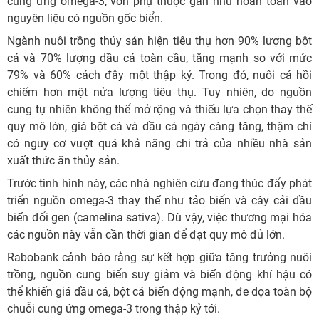
cung ứng omega-3, vốn phụ thuộc gần như hoàn toàn vào
nguyên liệu có nguồn gốc biển.
Ngành nuôi trồng thủy sản hiện tiêu thụ hơn 90% lượng bột
cá và 70% lượng dầu cá toàn cầu, tăng mạnh so với mức
79% và 60% cách đây một thập kỷ. Trong đó, nuôi cá hồi
chiếm hơn một nửa lượng tiêu thụ. Tuy nhiên, do nguồn
cung tự nhiên không thể mở rộng và thiếu lựa chọn thay thế
quy mô lớn, giá bột cá và dầu cá ngày càng tăng, thậm chí
có nguy cơ vượt quá khả năng chi trả của nhiều nhà sản
xuất thức ăn thủy sản.
Trước tình hình này, các nhà nghiên cứu đang thúc đẩy phát
triển nguồn omega-3 thay thế như tảo biển và cây cải dầu
biến đổi gen (camelina sativa). Dù vậy, việc thương mại hóa
các nguồn này vẫn cần thời gian để đạt quy mô đủ lớn.
Rabobank cảnh báo rằng sự kết hợp giữa tăng trưởng nuôi
trồng, nguồn cung biển suy giảm và biến động khí hậu có
thể khiến giá dầu cá, bột cá biến động mạnh, đe dọa toàn bộ
chuỗi cung ứng omega-3 trong thập kỷ tới.