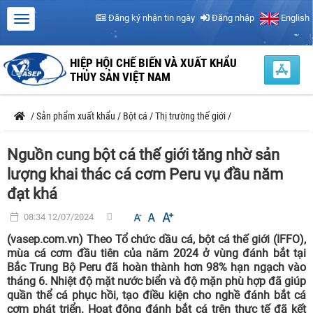
Đăng ký nhận tin ngày
Đăng nhập
English
HIỆP HỘI CHẾ BIẾN VÀ XUẤT KHẨU
THỦY SẢN VIỆT NAM
/
Sản phẩm xuất khẩu
/
Bột cá
/
Thị trường thế giới
/
Nguồn cung bột cá thế giới tăng nhờ sản
lượng khai thác cá cơm Peru vụ đầu năm
đạt khá
08:34 12/07/2024
(vasep.com.vn) Theo Tổ chức dầu cá, bột cá thế giới (IFFO),
mùa cá cơm đầu tiên của năm 2024 ở vùng đánh bắt tại
Bắc Trung Bộ Peru đã hoàn thành hơn 98% hạn ngạch vào
tháng 6. Nhiệt độ mặt nước biển và độ mặn phù hợp đã giúp
quần thể cá phục hồi, tạo điều kiện cho nghề đánh bắt cá
cơm phát triển. Hoạt động đánh bắt cá trên thực tế đã kết