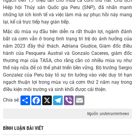
ngạch trên 1,7 triệu tấn cho mùa cá cơm thứ hai. Chủ tịch
Hiệp hội Thủy sản Quốc gia Peru (SNP), đã nhấn mạnh
những lợi ích kinh tế và việc làm mà sự phục hồi này mang
lại, kể cả trực tiếp hay gián tiếp.
Mặc dù mùa vụ đầu tiên diễn ra rất thuận lợi, ngành đánh
bắt cá cơm vẫn ở trong tình trạng trì trệ do ảnh hưởng của
năm 2023 đầy thử thách. Adriana Giudice, Giám đốc điều
hành của Pesquera Austral và Gonzalo Caceres, giám đốc
thương mại của TASA, cho rằng cần có nhiều mùa vụ như
thế này nữa để có thể phát triển bền vững. Bộ trưởng Sergio
Gonzalez của Peru bày tỏ sự tin tưởng vào việc duy trì hạn
ngạch thuận lợi trong mùa vụ cá cơm thứ 2 năm nay trong
điều kiện môi trường và sinh khối được cải thiện.
Share
Facebook
X
Telegram
Viber
Email
Chia sẻ:
Nguồn: undercurrentnews
BÌNH LUẬN BÀI VIẾT