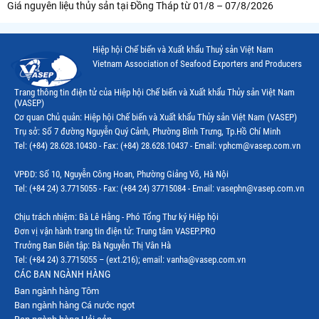
Giá nguyên liệu thủy sản tại Đồng Tháp từ 01/8 – 07/8/2026
Hiệp hội Chế biến và Xuất khẩu Thuỷ sản Việt Nam
Vietnam Association of Seafood Exporters and Producers
Trang thông tin điện tử của Hiệp hội Chế biến và Xuất khẩu Thủy sản Việt Nam
(VASEP)
Cơ quan Chủ quản: Hiệp hội Chế biến và Xuất khẩu Thủy sản Việt Nam (VASEP)
Trụ sở: Số 7 đường Nguyễn Quý Cảnh, Phường Bình Trưng, Tp.Hồ Chí Minh
Tel: (+84) 28.628.10430 - Fax: (+84) 28.628.10437 - Email: vphcm@vasep.com.vn
VPĐD: Số 10, Nguyễn Công Hoan, Phường Giảng Võ, Hà Nội
Tel: (+84 24) 3.7715055 - Fax: (+84 24) 37715084 - Email: vasephn@vasep.com.vn
Chịu trách nhiệm: Bà Lê Hằng - Phó Tổng Thư ký Hiệp hội
Đơn vị vận hành trang tin điện tử: Trung tâm VASEP.PRO
Trưởng Ban Biên tập: Bà Nguyễn Thị Vân Hà
Tel: (+84 24) 3.7715055 – (ext.216); email: vanha@vasep.com.vn
CÁC BAN NGÀNH HÀNG
Ban ngành hàng Tôm
Ban ngành hàng Cá nước ngọt