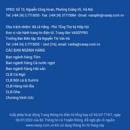
VPĐD: Số 10, Nguyễn Công Hoan, Phường Giảng Võ, Hà Nội
Tel: (+84 24) 3.7715055 - Fax: (+84 24) 37715084 - Email: vasephn@vasep.com.vn
Chịu trách nhiệm: Bà Lê Hằng - Phó Tổng Thư ký Hiệp hội
Đơn vị vận hành trang tin điện tử: Trung tâm VASEP.PRO
Trưởng Ban Biên tập: Bà Nguyễn Thị Vân Hà
Tel: (+84 24) 3.7715055 – (ext.216); email: vanha@vasep.com.vn
CÁC BAN NGÀNH HÀNG
Ban ngành hàng Tôm
Ban ngành hàng Cá nước ngọt
Ban ngành hàng Hải sản
CLB Cá Ngừ
CLB Bột cá & Surimi
CLB Hàng nội địa
CLB Ghẹ
Chương trình IUU
Giấy phép hoạt động Trang thông tin điện tử tổng hợp số 83/GP-TTĐT, ngày
06/07/2022 của Bộ Thông tin và Truyền thông. Đề nghị ghi rõ nguồn
www.vasep.com.vn khi sử dụng thông tin từ trang này.