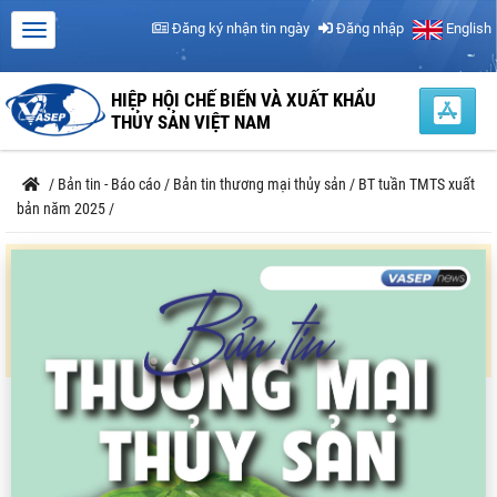
Đăng ký nhận tin ngày
Đăng nhập
English
HIỆP HỘI CHẾ BIẾN VÀ XUẤT KHẨU
THỦY SẢN VIỆT NAM
/
Bản tin - Báo cáo
/
Bản tin thương mại thủy sản
/
BT tuần TMTS xuất
bản năm 2025
/