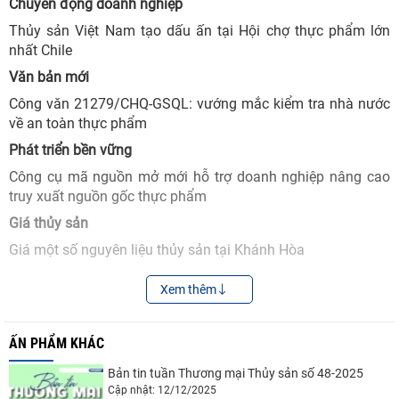
Chuyển động doanh nghiệp
Thủy sản Việt Nam tạo dấu ấn tại Hội chợ thực phẩm lớn
nhất Chile
Văn bản mới
Công văn 21279/CHQ-GSQL: vướng mắc kiểm tra nhà nước
về an toàn thực phẩm
Phát triển bền vững
Công cụ mã nguồn mở mới hỗ trợ doanh nghiệp nâng cao
truy xuất nguồn gốc thực phẩm
Giá thủy sản
Giá một số nguyên liệu thủy sản tại Khánh Hòa
Thống kê thương mại
Xem thêm
Thị trường nhập khẩu thủy sản của Việt Nam từ 1/1 đến
15/9/2025
ẤN PHẨM KHÁC
Tôm
Bản tin tuần Thương mại Thủy sản số 48-2025
Sự cố tôm Indonesia nhiễm phóng xạ: Tác động thế nào tới
Cập nhật: 12/12/2025
ngành tôm thế giới và Việt Nam?