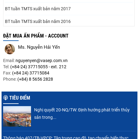
BT tuần TMTS xuất bản năm 2017
BT tuần TMTS xuất bản năm 2016
BT tuần TMTS xuất bản năm 2015
ĐẶT MUA ẤN PHẨM - ACCOUNT
BT tuần TMTS xuất bản năm 2014
Ms. Nguyễn Hải Yến
BT tuần TMTS xuất bản năm 2013
Email:
nguyenyen@vasep.com.vn
Tel:
(+84-24) 37715055 - ext. 212
BT tuần TMTS xuất bản năm 2012
Fax:
(+84 24) 37715084
Phone:
(+84) 8 5656 2828
BT tuần TMTS xuất bản năm 2011
TIÊU ĐIỂM
BT tuần TMTS xuất bản năm 2010
Nghị quyết 20-NQ/TW: Định hướng phát triển thủy
BT tuần TMTS xuất bản năm 2009
sản trong...
Thông báo 407/TB-VPCP: Tập trung cao độ, tạo chuyển biến thực