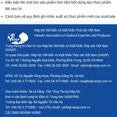
Điều kiện NK mới cho sản phẩm tôm tẩm bột dùng làm thực phẩm
NK vào Úc
Cảnh báo về quy định ghi nhãn xuất xứ thực phẩm mới của Australia
Hiệp hội Chế biến và Xuất khẩu Thuỷ sản Việt Nam
Vietnam Association of Seafood Exporters and Producers
Trang thông tin điện tử của Hiệp hội Chế biến và Xuất khẩu Thủy sản Việt Nam
(VASEP)
Cơ quan Chủ quản: Hiệp hội Chế biến và Xuất khẩu Thủy sản Việt Nam (VASEP)
Trụ sở: Số 7 đường Nguyễn Quý Cảnh, Phường Bình Trưng, Tp.Hồ Chí Minh
Tel: (+84) 28.628.10430 - Fax: (+84) 28.628.10437 - Email: vphcm@vasep.com.vn
VPĐD: Số 10, Nguyễn Công Hoan, Phường Giảng Võ, Hà Nội
Tel: (+84 24) 3.7715055 - Fax: (+84 24) 37715084 - Email: vasephn@vasep.com.vn
Chịu trách nhiệm: Bà Lê Hằng - Phó Tổng Thư ký Hiệp hội
Đơn vị vận hành trang tin điện tử: Trung tâm VASEP.PRO
Trưởng Ban Biên tập: Bà Nguyễn Thị Vân Hà
Tel: (+84 24) 3.7715055 – (ext.216); email: vanha@vasep.com.vn
CÁC BAN NGÀNH HÀNG