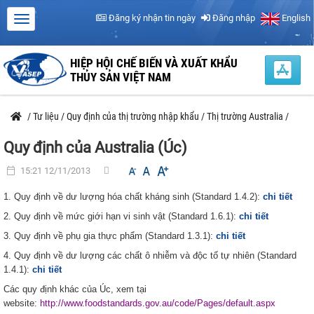
Đăng ký nhận tin ngày
Đăng nhập
English
HIỆP HỘI CHẾ BIẾN VÀ XUẤT KHẨU
THỦY SẢN VIỆT NAM
/
Tư liệu
/
Quy định của thị trường nhập khẩu
/
Thị trường Australia
/
Quy định của Australia (Úc)
15:21 12/11/2013
1. Quy định về dư lượng hóa chất kháng sinh (Standard 1.4.2):
chi tiết
2. Quy định về mức giới hạn vi sinh vật (Standard 1.6.1):
chi tiết
3. Quy định về phụ gia thực phẩm (Standard 1.3.1):
chi tiết
4. Quy định về dư lượng các chất ô nhiễm và độc tố tự nhiên (Standard
1.4.1):
chi tiết
Các quy định khác của Úc, xem tại
website:
http://www.foodstandards.gov.au/code/Pages/default.aspx