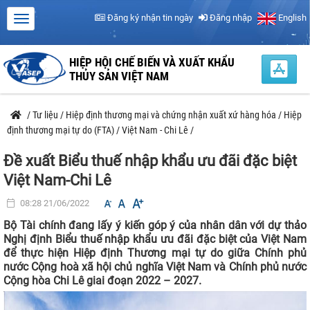
Đăng ký nhận tin ngày
Đăng nhập
English
HIỆP HỘI CHẾ BIẾN VÀ XUẤT KHẨU
THỦY SẢN VIỆT NAM
/
Tư liệu
/
Hiệp định thương mại và chứng nhận xuất xứ hàng hóa
/
Hiệp
định thương mại tự do (FTA)
/
Việt Nam - Chi Lê
/
Đề xuất Biểu thuế nhập khẩu ưu đãi đặc biệt
Việt Nam-Chi Lê
08:28 21/06/2022
Bộ Tài chính đang lấy ý kiến góp ý của nhân dân với dự thảo
Nghị định Biểu thuế nhập khẩu ưu đãi đặc biệt của Việt Nam
để thực hiện Hiệp định Thương mại tự do giữa Chính phủ
nước Cộng hoà xã hội chủ nghĩa Việt Nam và Chính phủ nước
Cộng hòa Chi Lê giai đoạn 2022 – 2027.