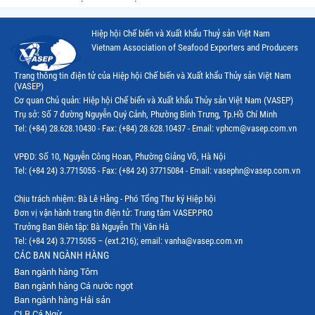
Hiệp hội Chế biến và Xuất khẩu Thuỷ sản Việt Nam
Vietnam Association of Seafood Exporters and Producers
Trang thông tin điện tử của Hiệp hội Chế biến và Xuất khẩu Thủy sản Việt Nam
(VASEP)
Cơ quan Chủ quản: Hiệp hội Chế biến và Xuất khẩu Thủy sản Việt Nam (VASEP)
Trụ sở: Số 7 đường Nguyễn Quý Cảnh, Phường Bình Trưng, Tp.Hồ Chí Minh
Tel: (+84) 28.628.10430 - Fax: (+84) 28.628.10437 - Email: vphcm@vasep.com.vn
VPĐD: Số 10, Nguyễn Công Hoan, Phường Giảng Võ, Hà Nội
Tel: (+84 24) 3.7715055 - Fax: (+84 24) 37715084 - Email: vasephn@vasep.com.vn
Chịu trách nhiệm: Bà Lê Hằng - Phó Tổng Thư ký Hiệp hội
Đơn vị vận hành trang tin điện tử: Trung tâm VASEP.PRO
Trưởng Ban Biên tập: Bà Nguyễn Thị Vân Hà
Tel: (+84 24) 3.7715055 – (ext.216); email: vanha@vasep.com.vn
CÁC BAN NGÀNH HÀNG
Ban ngành hàng Tôm
Ban ngành hàng Cá nước ngọt
Ban ngành hàng Hải sản
CLB Cá Ngừ