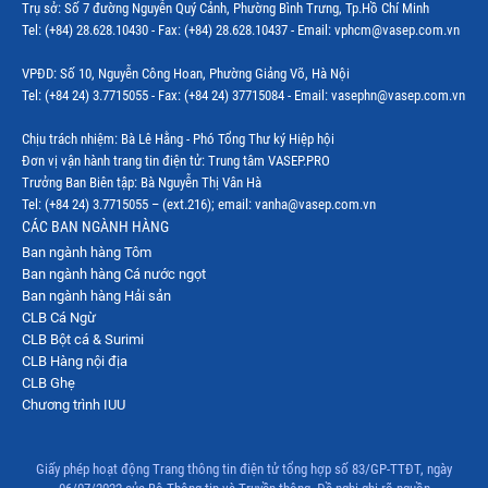
Trụ sở: Số 7 đường Nguyễn Quý Cảnh, Phường Bình Trưng, Tp.Hồ Chí Minh
Tel: (+84) 28.628.10430 - Fax: (+84) 28.628.10437 - Email: vphcm@vasep.com.vn
VPĐD: Số 10, Nguyễn Công Hoan, Phường Giảng Võ, Hà Nội
Tel: (+84 24) 3.7715055 - Fax: (+84 24) 37715084 - Email: vasephn@vasep.com.vn
Chịu trách nhiệm: Bà Lê Hằng - Phó Tổng Thư ký Hiệp hội
Đơn vị vận hành trang tin điện tử: Trung tâm VASEP.PRO
Trưởng Ban Biên tập: Bà Nguyễn Thị Vân Hà
Tel: (+84 24) 3.7715055 – (ext.216); email: vanha@vasep.com.vn
CÁC BAN NGÀNH HÀNG
Ban ngành hàng Tôm
Ban ngành hàng Cá nước ngọt
Ban ngành hàng Hải sản
CLB Cá Ngừ
CLB Bột cá & Surimi
CLB Hàng nội địa
CLB Ghẹ
Chương trình IUU
Giấy phép hoạt động Trang thông tin điện tử tổng hợp số 83/GP-TTĐT, ngày