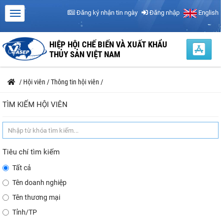
Đăng ký nhận tin ngày
Đăng nhập
English
HIỆP HỘI CHẾ BIẾN VÀ XUẤT KHẨU
THỦY SẢN VIỆT NAM
/
Hội viên
/
Thông tin hội viên
/
TÌM KIẾM HỘI VIÊN
Tiêu chí tìm kiếm
Tất cả
Tên doanh nghiệp
Tên thương mại
Tỉnh/TP