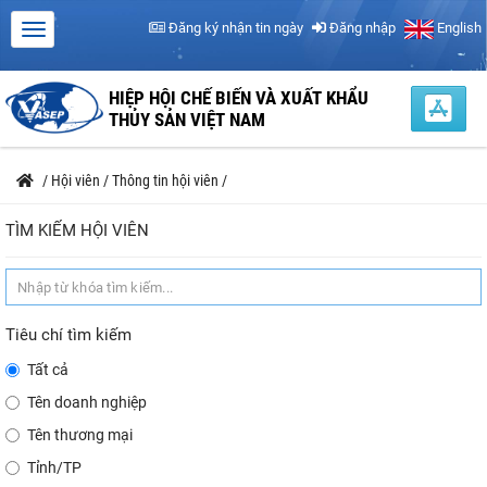
Đăng ký nhận tin ngày
Đăng nhập
English
HIỆP HỘI CHẾ BIẾN VÀ XUẤT KHẨU
THỦY SẢN VIỆT NAM
/
Hội viên
/
Thông tin hội viên
/
TÌM KIẾM HỘI VIÊN
Tiêu chí tìm kiếm
Tất cả
Tên doanh nghiệp
Tên thương mại
Tỉnh/TP