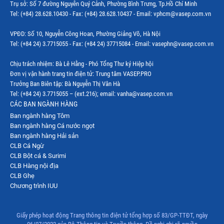
Trụ sở: Số 7 đường Nguyễn Quý Cảnh, Phường Bình Trưng, Tp.Hồ Chí Minh
Tel: (+84) 28.628.10430 - Fax: (+84) 28.628.10437 - Email: vphcm@vasep.com.vn
VPĐD: Số 10, Nguyễn Công Hoan, Phường Giảng Võ, Hà Nội
Tel: (+84 24) 3.7715055 - Fax: (+84 24) 37715084 - Email: vasephn@vasep.com.vn
Chịu trách nhiệm: Bà Lê Hằng - Phó Tổng Thư ký Hiệp hội
Đơn vị vận hành trang tin điện tử: Trung tâm VASEP.PRO
Trưởng Ban Biên tập: Bà Nguyễn Thị Vân Hà
Tel: (+84 24) 3.7715055 – (ext.216); email: vanha@vasep.com.vn
CÁC BAN NGÀNH HÀNG
Ban ngành hàng Tôm
Ban ngành hàng Cá nước ngọt
Ban ngành hàng Hải sản
CLB Cá Ngừ
CLB Bột cá & Surimi
CLB Hàng nội địa
CLB Ghẹ
Chương trình IUU
Giấy phép hoạt động Trang thông tin điện tử tổng hợp số 83/GP-TTĐT, ngày