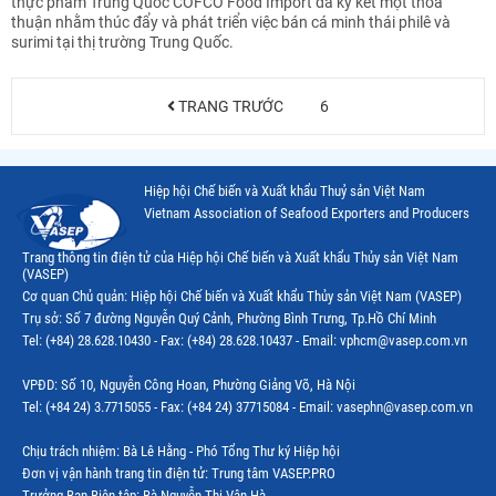
thực phẩm Trung Quốc COFCO Food Import đã ký kết một thỏa
thuận nhằm thúc đẩy và phát triển việc bán cá minh thái philê và
surimi tại thị trường Trung Quốc.
TRANG TRƯỚC
6
Hiệp hội Chế biến và Xuất khẩu Thuỷ sản Việt Nam
Vietnam Association of Seafood Exporters and Producers
Trang thông tin điện tử của Hiệp hội Chế biến và Xuất khẩu Thủy sản Việt Nam
(VASEP)
Cơ quan Chủ quản: Hiệp hội Chế biến và Xuất khẩu Thủy sản Việt Nam (VASEP)
Trụ sở: Số 7 đường Nguyễn Quý Cảnh, Phường Bình Trưng, Tp.Hồ Chí Minh
Tel: (+84) 28.628.10430 - Fax: (+84) 28.628.10437 - Email: vphcm@vasep.com.vn
VPĐD: Số 10, Nguyễn Công Hoan, Phường Giảng Võ, Hà Nội
Tel: (+84 24) 3.7715055 - Fax: (+84 24) 37715084 - Email: vasephn@vasep.com.vn
Chịu trách nhiệm: Bà Lê Hằng - Phó Tổng Thư ký Hiệp hội
Đơn vị vận hành trang tin điện tử: Trung tâm VASEP.PRO
Trưởng Ban Biên tập: Bà Nguyễn Thị Vân Hà