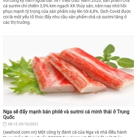
với cùng kỳ năm ngoái đạt 381 triệu USD. Năm 2020, sản phẩm chả
cá surimi chỉ chiếm 3,9% kim ngạch XK thủy sản, năm nay nhờ hồi
phục mạnh tỷ trọng của sản phẩm này lên tới 4,8%. Dịch Covid được
coi là một yếu tố thúc đẩy nhu cầu sản phẩm chả cá surimi tăng ở
các thị trường.
Nga sẽ đẩy mạnh bán philê và surimi cá minh thái ở Trung
Quốc
08:15 29/10/2021
(seafood.com.vn) Một công ty đánh cá của Nga và nhà điều hành