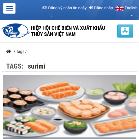
Đăng ký nhận tin ngày
Đăng nhập
English
HIỆP HỘI CHẾ BIẾN VÀ XUẤT KHẨU
THỦY SẢN VIỆT NAM
/
Tags
/
TAGS:
surimi