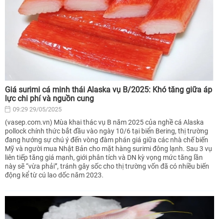
Giá surimi cá minh thái Alaska vụ B/2025: Khó tăng giữa áp
lực chi phí và nguồn cung
09:29 29/05/2025
(vasep.com.vn) Mùa khai thác vụ B năm 2025 của nghề cá Alaska
pollock chính thức bắt đầu vào ngày 10/6 tại biển Bering, thị trường
đang hướng sự chú ý đến vòng đàm phán giá giữa các nhà chế biến
Mỹ và người mua Nhật Bản cho mặt hàng surimi đông lạnh. Sau 3 vụ
liên tiếp tăng giá mạnh, giới phân tích và DN kỳ vọng mức tăng lần
này sẽ “vừa phải”, tránh gây sốc cho thị trường vốn đã có nhiều biến
động kể từ cú lao dốc năm 2023.