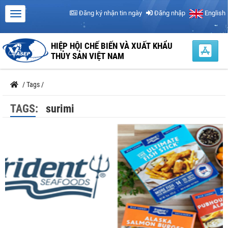
Đăng ký nhận tin ngày
Đăng nhập
English
HIỆP HỘI CHẾ BIẾN VÀ XUẤT KHẨU
THỦY SẢN VIỆT NAM
/
Tags
/
TAGS:
surimi