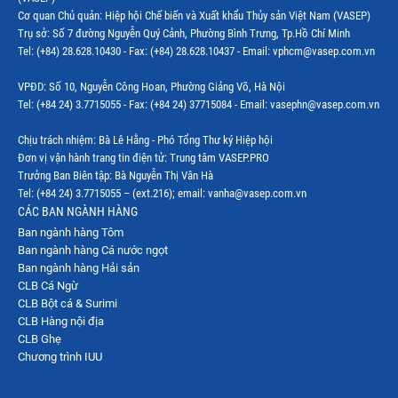
Cơ quan Chủ quản: Hiệp hội Chế biến và Xuất khẩu Thủy sản Việt Nam (VASEP)
Trụ sở: Số 7 đường Nguyễn Quý Cảnh, Phường Bình Trưng, Tp.Hồ Chí Minh
Tel: (+84) 28.628.10430 - Fax: (+84) 28.628.10437 - Email: vphcm@vasep.com.vn
VPĐD: Số 10, Nguyễn Công Hoan, Phường Giảng Võ, Hà Nội
Tel: (+84 24) 3.7715055 - Fax: (+84 24) 37715084 - Email: vasephn@vasep.com.vn
Chịu trách nhiệm: Bà Lê Hằng - Phó Tổng Thư ký Hiệp hội
Đơn vị vận hành trang tin điện tử: Trung tâm VASEP.PRO
Trưởng Ban Biên tập: Bà Nguyễn Thị Vân Hà
Tel: (+84 24) 3.7715055 – (ext.216); email: vanha@vasep.com.vn
CÁC BAN NGÀNH HÀNG
Ban ngành hàng Tôm
Ban ngành hàng Cá nước ngọt
Ban ngành hàng Hải sản
CLB Cá Ngừ
CLB Bột cá & Surimi
CLB Hàng nội địa
CLB Ghẹ
Chương trình IUU