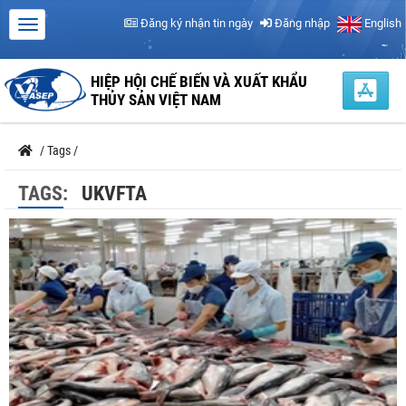
Đăng ký nhận tin ngày
Đăng nhập
English
HIỆP HỘI CHẾ BIẾN VÀ XUẤT KHẨU
THỦY SẢN VIỆT NAM
/
Tags
/
TAGS:
UKVFTA