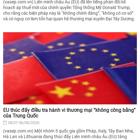
(vasep.com.vn) Liên minh châu Âu (EU) đã lên tiếng phản đối kế
hoạch áp thuế mới của chính quyền Tổng thống Mỹ Donald Trump,
cho rằng các biện pháp này là “không chính đáng”, “không có cơ sở”
và có nguy cơ làm tổn hại quan hệ thương mại xuyên Đại Tây Dương.
EU thúc đẩy điều tra hành vi thương mại “không công bằng”
của Trung Quốc
08:07 06/06/2026
(vasep.com.vn) Một nhóm 5 quốc gia gồm Pháp, Italy, Tây Ban Nha,
Hà Lan và Lithuania đang thúc đẩy Liên minh châu Âu (EU) tăng