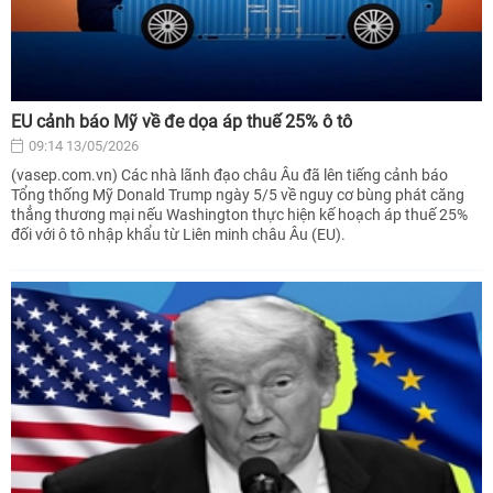
EU cảnh báo Mỹ về đe dọa áp thuế 25% ô tô
09:14 13/05/2026
(vasep.com.vn) Các nhà lãnh đạo châu Âu đã lên tiếng cảnh báo
Tổng thống Mỹ Donald Trump ngày 5/5 về nguy cơ bùng phát căng
thẳng thương mại nếu Washington thực hiện kế hoạch áp thuế 25%
đối với ô tô nhập khẩu từ Liên minh châu Âu (EU).