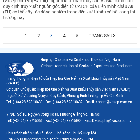
(vasep.com.vn) Đại diện ngành khai thác thủy sản Alaska cảnh báo
quy định truy xuất nguồn gốc điện tử CATCH của Liên minh châu Âu
(EU) có thể gây tác động nghiêm trọng đến xuất khẩu cá hồi sang thị
trường này.
1
2
3
4
5
TRANG SAU
Hiệp hội Chế biến và Xuất khẩu Thuỷ sản Việt Nam
Vietnam Association of Seafood Exporters and Producers
Trang thông tin điện tử của Hiệp hội Chế biến và Xuất khẩu Thủy sản Việt Nam
(VASEP)
Cơ quan Chủ quản: Hiệp hội Chế biến và Xuất khẩu Thủy sản Việt Nam (VASEP)
Trụ sở: Số 7 đường Nguyễn Quý Cảnh, Phường Bình Trưng, Tp.Hồ Chí Minh
Tel: (+84) 28.628.10430 - Fax: (+84) 28.628.10437 - Email: vphcm@vasep.com.vn
VPĐD: Số 10, Nguyễn Công Hoan, Phường Giảng Võ, Hà Nội
Tel: (+84 24) 3.7715055 - Fax: (+84 24) 37715084 - Email: vasephn@vasep.com.vn
Chịu trách nhiệm: Bà Lê Hằng - Phó Tổng Thư ký Hiệp hội
Đơn vị vận hành trang tin điện tử: Trung tâm VASEP.PRO