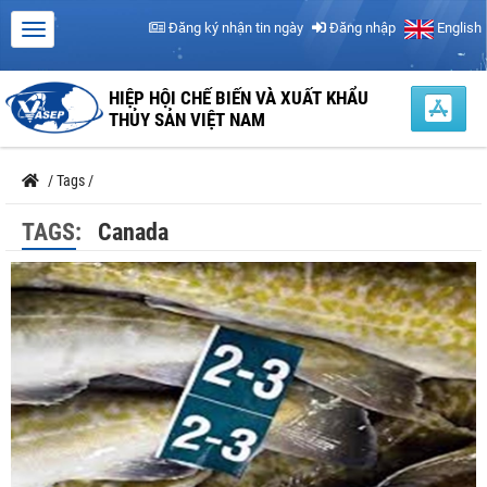
Đăng ký nhận tin ngày
Đăng nhập
English
HIỆP HỘI CHẾ BIẾN VÀ XUẤT KHẨU
THỦY SẢN VIỆT NAM
/
Tags
/
TAGS:
Canada