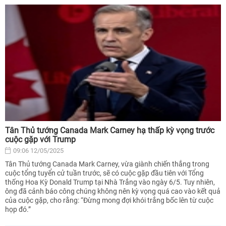
Tân Thủ tướng Canada Mark Carney hạ thấp kỳ vọng trước
cuộc gặp với Trump
09:06 12/05/2025
Tân Thủ tướng Canada Mark Carney, vừa giành chiến thắng trong
cuộc tổng tuyển cử tuần trước, sẽ có cuộc gặp đầu tiên với Tổng
thống Hoa Kỳ Donald Trump tại Nhà Trắng vào ngày 6/5. Tuy nhiên,
ông đã cảnh báo công chúng không nên kỳ vọng quá cao vào kết quả
của cuộc gặp, cho rằng: “Đừng mong đợi khói trắng bốc lên từ cuộc
họp đó.”