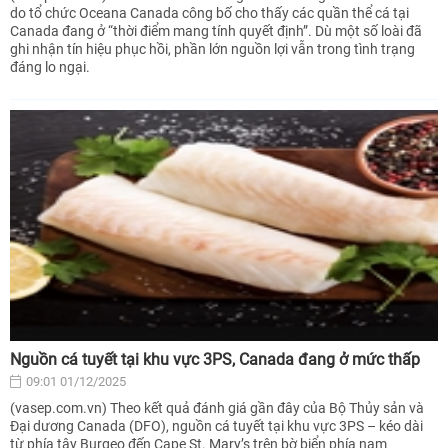
do tổ chức Oceana Canada công bố cho thấy các quần thể cá tại
Canada đang ở “thời điểm mang tính quyết định”. Dù một số loài đã
ghi nhận tín hiệu phục hồi, phần lớn nguồn lợi vẫn trong tình trạng
đáng lo ngại.
Nguồn cá tuyết tại khu vực 3PS, Canada đang ở mức thấp
09:01 01/12/2025
(vasep.com.vn) Theo kết quả đánh giá gần đây của Bộ Thủy sản và
Đại dương Canada (DFO), nguồn cá tuyết tại khu vực 3PS – kéo dài
từ phía tây Burgeo đến Cape St. Mary’s trên bờ biển phía nam