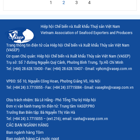
1
2
3
4
Hiệp hội Chế biến và Xuất khẩu Thuỷ sản Việt Nam
Vietnam Association of Seafood Exporters and Producers
Trang thông tin điện tử của Hiệp hội Chế biến và Xuất khẩu Thủy sản Việt Nam
(VASEP)
Cơ quan Chủ quản: Hiệp hội Chế biến và Xuất khẩu Thủy sản Việt Nam (VASEP)
Trụ sở: Số 7 đường Nguyễn Quý Cảnh, Phường Bình Trưng, Tp.Hồ Chí Minh
Tel: (+84) 28.628.10430 - Fax: (+84) 28.628.10437 - Email: vphcm@vasep.com.vn
VPĐD: Số 10, Nguyễn Công Hoan, Phường Giảng Võ, Hà Nội
Tel: (+84 24) 3.7715055 - Fax: (+84 24) 37715084 - Email: vasephn@vasep.com.vn
Chịu trách nhiệm: Bà Lê Hằng - Phó Tổng Thư ký Hiệp hội
Đơn vị vận hành trang tin điện tử: Trung tâm VASEP.PRO
Trưởng Ban Biên tập: Bà Nguyễn Thị Vân Hà
Tel: (+84 24) 3.7715055 – (ext.216); email: vanha@vasep.com.vn
CÁC BAN NGÀNH HÀNG
Ban ngành hàng Tôm
Ban ngành hàng Cá nước ngọt