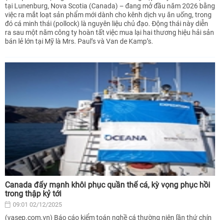
tại Lunenburg, Nova Scotia (Canada) – đang mở đầu năm 2026 bằng
việc ra mắt loạt sản phẩm mới dành cho kênh dịch vụ ăn uống, trong
đó cá minh thái (pollock) là nguyên liệu chủ đạo. Động thái này diễn
ra sau một năm công ty hoàn tất việc mua lại hai thương hiệu hải sản
bán lẻ lớn tại Mỹ là Mrs. Paul’s và Van de Kamp’s.
Canada đẩy mạnh khôi phục quần thể cá, kỳ vọng phục hồi
trong thập kỷ tới
09:01 02/12/2025
(vasep.com.vn) Báo cáo kiểm toán nghề cá thường niên lần thứ chín