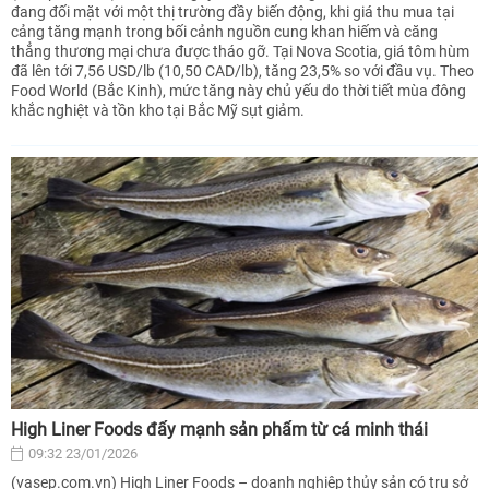
đang đối mặt với một thị trường đầy biến động, khi giá thu mua tại
cảng tăng mạnh trong bối cảnh nguồn cung khan hiếm và căng
thẳng thương mại chưa được tháo gỡ. Tại Nova Scotia, giá tôm hùm
đã lên tới 7,56 USD/lb (10,50 CAD/lb), tăng 23,5% so với đầu vụ. Theo
Food World (Bắc Kinh), mức tăng này chủ yếu do thời tiết mùa đông
khắc nghiệt và tồn kho tại Bắc Mỹ sụt giảm.
High Liner Foods đẩy mạnh sản phẩm từ cá minh thái
09:32 23/01/2026
(vasep.com.vn) High Liner Foods – doanh nghiệp thủy sản có trụ sở