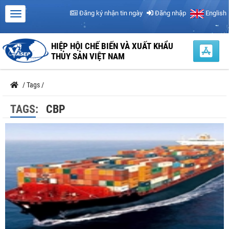
Đăng ký nhận tin ngày
Đăng nhập
English
HIỆP HỘI CHẾ BIẾN VÀ XUẤT KHẨU
THỦY SẢN VIỆT NAM
/
Tags
/
TAGS:
CBP