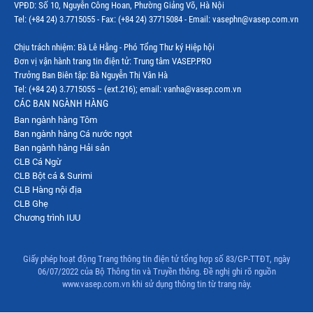
VPĐD: Số 10, Nguyễn Công Hoan, Phường Giảng Võ, Hà Nội
Tel: (+84 24) 3.7715055 - Fax: (+84 24) 37715084 - Email: vasephn@vasep.com.vn
Chịu trách nhiệm: Bà Lê Hằng - Phó Tổng Thư ký Hiệp hội
Đơn vị vận hành trang tin điện tử: Trung tâm VASEP.PRO
Trưởng Ban Biên tập: Bà Nguyễn Thị Vân Hà
Tel: (+84 24) 3.7715055 – (ext.216); email: vanha@vasep.com.vn
CÁC BAN NGÀNH HÀNG
Ban ngành hàng Tôm
Ban ngành hàng Cá nước ngọt
Ban ngành hàng Hải sản
CLB Cá Ngừ
CLB Bột cá & Surimi
CLB Hàng nội địa
CLB Ghẹ
Chương trình IUU
Giấy phép hoạt động Trang thông tin điện tử tổng hợp số 83/GP-TTĐT, ngày
06/07/2022 của Bộ Thông tin và Truyền thông. Đề nghị ghi rõ nguồn
www.vasep.com.vn khi sử dụng thông tin từ trang này.