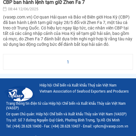
CBP ban hành lệnh tạm giữ Zhen Fa 7
08:44 12/06/2025
(vasep.com.vn) Cơ quan Hải quan và Bảo vệ Biên giới Hoa Kỳ (CBP)
đã ban hành Lệnh tạm giữ ngày 28/5 đối với Zhen Fa 7, một tàu cá
treo cờ Trung Quốc. Có hiệu lực ngay lập tức, các nhân viên CBP tại
tất cả các cảng nhập cảnh của Hoa Kỳ sẽ tạm giữ hải sản, bao gồm
cả mực, do Zhen Fa 7 đánh bắt dựa trên nghi ngờ hợp lý rằng tàu này
sử dụng lao động cưỡng bức để đánh bắt loại hải sản đó.
1
Hiệp hội Chế biến và Xuất khẩu Thuỷ sản Việt Nam
Vietnam Association of Seafood Exporters and Producers
Trang thông tin điện tử của Hiệp hội Chế biến và Xuất khẩu Thủy sản Việt Nam
(VASEP)
Cơ quan Chủ quản: Hiệp hội Chế biến và Xuất khẩu Thủy sản Việt Nam (VASEP)
Trụ sở: Số 7 đường Nguyễn Quý Cảnh, Phường Bình Trưng, Tp.Hồ Chí Minh
Tel: (+84) 28.628.10430 - Fax: (+84) 28.628.10437 - Email: vphcm@vasep.com.vn