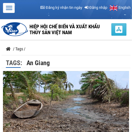
Đăng ký nhận tin ngày
Đăng nhập
English
HIỆP HỘI CHẾ BIẾN VÀ XUẤT KHẨU
THỦY SẢN VIỆT NAM
/
Tags
/
TAGS:
An Giang