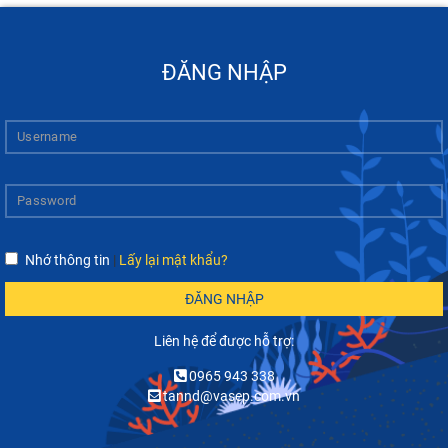
ĐĂNG NHẬP
Nhớ thông tin
|
Lấy lại mật khẩu?
ĐĂNG NHẬP
Liên hệ để được hỗ trợ:
0965 943 338
tannd@vasep.com.vn