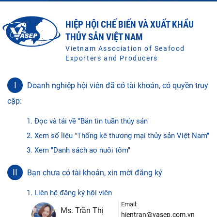
HIỆP HỘI CHẾ BIẾN VÀ XUẤT KHẨU
THỦY SẢN VIỆT NAM
Vietnam Association of Seafood
Exporters and Producers
I
Doanh nghiệp hội viên đã có tài khoản, có quyền truy
cập:
1. Đọc và tải về "Bản tin tuần thủy sản"
2. Xem số liệu "Thống kê thương mại thủy sản Việt Nam"
3. Xem "Danh sách ao nuôi tôm"
II
Bạn chưa có tài khoản, xin mời đăng ký
1. Liên hệ đăng ký hội viên
Email:
Ms. Trần Thị
hientran@vasep.com.vn