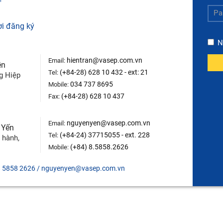
"
ời đăng ký
N
hientran@vasep.com.vn
Email:
ền
(+84-28) 628 10 432 - ext: 21
Tel:
g Hiệp
034 737 8695
Mobile:
(+84-28) 628 10 437
Fax:
nguyenyen@vasep.com.vn
Email:
 Yến
(+84-24) 37715055 - ext. 228
Tel:
 hành,
(+84) 8.5858.2626
Mobile:
08 5858 2626 / nguyenyen@vasep.com.vn