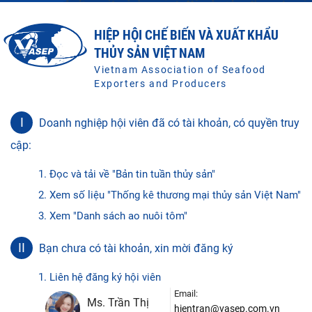
HIỆP HỘI CHẾ BIẾN VÀ XUẤT KHẨU
THỦY SẢN VIỆT NAM
Vietnam Association of Seafood
Exporters and Producers
I
Doanh nghiệp hội viên đã có tài khoản, có quyền truy
cập:
1. Đọc và tải về "Bản tin tuần thủy sản"
2. Xem số liệu "Thống kê thương mại thủy sản Việt Nam"
3. Xem "Danh sách ao nuôi tôm"
II
Bạn chưa có tài khoản, xin mời đăng ký
1. Liên hệ đăng ký hội viên
Email:
Ms. Trần Thị
hientran@vasep.com.vn