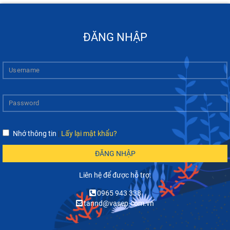
ĐĂNG NHẬP
Nhớ thông tin
|
Lấy lại mật khẩu?
ĐĂNG NHẬP
Liên hệ để được hỗ trợ:
0965 943 338
tannd@vasep.com.vn