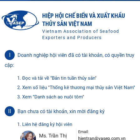
HIỆP HỘI CHẾ BIẾN VÀ XUẤT KHẨU
THỦY SẢN VIỆT NAM
Vietnam Association of Seafood
Exporters and Producers
I
Doanh nghiệp hội viên đã có tài khoản, có quyền truy
cập:
1. Đọc và tải về "Bản tin tuần thủy sản"
2. Xem số liệu "Thống kê thương mại thủy sản Việt Nam"
3. Xem "Danh sách ao nuôi tôm"
II
Bạn chưa có tài khoản, xin mời đăng ký
1. Liên hệ đăng ký hội viên
Email:
Ms. Trần Thị
hientran@vasep.com.vn