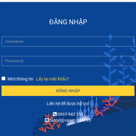
ĐĂNG NHẬP
Nhớ thông tin
|
Lấy lại mật khẩu?
ĐĂNG NHẬP
Liên hệ để được hỗ trợ:
0965 943 338
tannd@vasep.com.vn