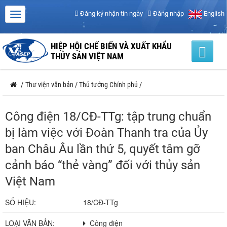
Đăng ký nhận tin ngày
Đăng nhập
English
HIỆP HỘI CHẾ BIẾN VÀ XUẤT KHẨU
THỦY SẢN VIỆT NAM
/
Thư viện văn bản
/
Thủ tướng Chính phủ
/
Công điện 18/CĐ-TTg: tập trung chuẩn
bị làm việc với Đoàn Thanh tra của Ủy
ban Châu Âu lần thứ 5, quyết tâm gỡ
cảnh báo “thẻ vàng” đối với thủy sản
Việt Nam
SỐ HIỆU:
18/CĐ-TTg
LOẠI VĂN BẢN:
Công điện