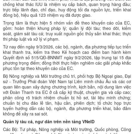
chống khai thác IUU là nhiệm vụ cấp bách, quan trọng hàng đầu;
trực tiếp lãnh đạo, chỉ đạo, huy động tối đa nguồn lực, triển khai
đồng bộ, hiệu quả 123 nhiệm vụ đã được giao.
Trọng tâm là thực hiện 5 nhóm vấn đề theo khuyến cáo của EC,
gồm: hoàn thiện khung pháp lý; quản lý đội tàu; theo dõi, kiểm
soát, giám sát tàu cá; truy xuất nguồn gốc thủy sản khai thác; thực
thi pháp luật và xử lý vi phạm.
Từ nay đến ngày 9/3/2026, các bộ, ngành, địa phương tiếp tục triển
khai thanh tra, kiểm tra theo Kế hoạch cao điểm ban hành kèm
Quyết định số 515/QĐ-BNNMT ngày 9/2/2026, tập trung tại 15 địa
phương trọng điểm; đồng thời thực hiện nghiêm các giải pháp khắc
phục tồn tại theo khuyến cáo của EC.
Bộ Nông nghiệp và Môi trường chủ trì, phối hợp Bộ Ngoại giao, Đại
sứ - Trưởng Phái đoàn Việt Nam tại Liên minh châu Âu và các cơ
quan liên quan xây dựng chương trình, kịch bản, nội dung làm việc
với Đoàn Thanh tra EC ở cả cấp kỹ thuật, chuyên gia và cấp cao;
phân công rõ trách nhiệm chuẩn bị hồ sơ, tài liệu minh chứng;
chuẩn bị chu đáo lễ tân, hậu cần, phiên dịch; tổ chức họp trực
tuyến hướng dẫn các bộ, ngành, địa phương triển khai, bảo đảm
không để xảy ra sai sót.
Quản lý tàu cá, ngư dân trên nền tảng VNeID
Các Bộ: Tư pháp, Nông nghiệp và Môi trường, Quốc phòng, Công