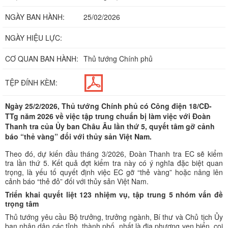
NGÀY BAN HÀNH:
25/02/2026
NGÀY HIỆU LỰC:
CƠ QUAN BAN HÀNH:
Thủ tướng Chính phủ
TỆP ĐÍNH KÈM:
Ngày 25/2/2026, Thủ tướng Chính phủ có Công điện 18/CĐ-
TTg năm 2026 về việc tập trung chuẩn bị làm việc với Đoàn
Thanh tra của Ủy ban Châu Âu lần thứ 5, quyết tâm gỡ cảnh
báo “thẻ vàng” đối với thủy sản Việt Nam.
Theo đó, dự kiến đầu tháng 3/2026, Đoàn Thanh tra EC sẽ kiểm
tra lần thứ 5. Kết quả đợt kiểm tra này có ý nghĩa đặc biệt quan
trọng, là yếu tố quyết định việc EC gỡ “thẻ vàng” hoặc nâng lên
cảnh báo “thẻ đỏ” đối với thủy sản Việt Nam.
Triển khai quyết liệt 123 nhiệm vụ, tập trung 5 nhóm vấn đề
trọng tâm
Thủ tướng yêu cầu Bộ trưởng, trưởng ngành, Bí thư và Chủ tịch Ủy
ban nhân dân các tỉnh, thành phố, nhất là địa phương ven biển, coi