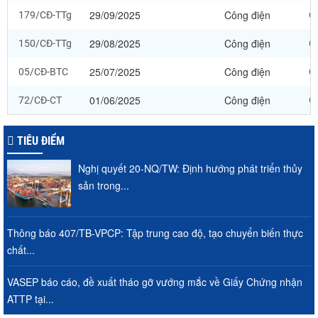
29/09/2025
Công điện
179/CĐ-TTg
Cô
29/08/2025
Công điện
150/CĐ-TTg
C
25/07/2025
Công điện
05/CĐ-BTC
Cô
01/06/2025
Công điện
72/CĐ-CT
C
TIÊU ĐIỂM
Nghị quyết 20-NQ/TW: Định hướng phát triển thủy
sản trong...
Thông báo 407/TB-VPCP: Tập trung cao độ, tạo chuyển biến thực
chất...
VASEP báo cáo, đề xuất tháo gỡ vướng mắc về Giấy Chứng nhận
ATTP tại...