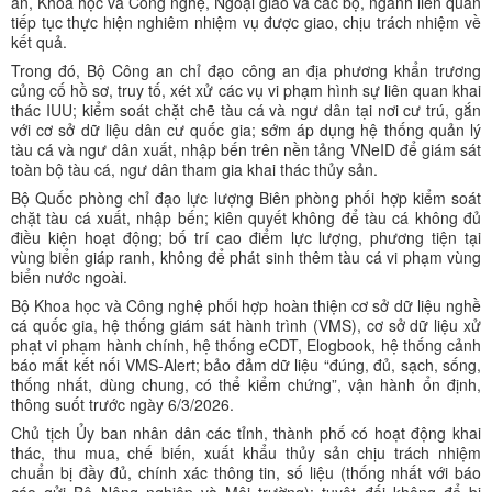
an, Khoa học và Công nghệ, Ngoại giao và các bộ, ngành liên quan
tiếp tục thực hiện nghiêm nhiệm vụ được giao, chịu trách nhiệm về
kết quả.
Trong đó, Bộ Công an chỉ đạo công an địa phương khẩn trương
củng cố hồ sơ, truy tố, xét xử các vụ vi phạm hình sự liên quan khai
thác IUU; kiểm soát chặt chẽ tàu cá và ngư dân tại nơi cư trú, gắn
với cơ sở dữ liệu dân cư quốc gia; sớm áp dụng hệ thống quản lý
tàu cá và ngư dân xuất, nhập bến trên nền tảng VNeID để giám sát
toàn bộ tàu cá, ngư dân tham gia khai thác thủy sản.
Bộ Quốc phòng chỉ đạo lực lượng Biên phòng phối hợp kiểm soát
chặt tàu cá xuất, nhập bến; kiên quyết không để tàu cá không đủ
điều kiện hoạt động; bố trí cao điểm lực lượng, phương tiện tại
vùng biển giáp ranh, không để phát sinh thêm tàu cá vi phạm vùng
biển nước ngoài.
Bộ Khoa học và Công nghệ phối hợp hoàn thiện cơ sở dữ liệu nghề
cá quốc gia, hệ thống giám sát hành trình (VMS), cơ sở dữ liệu xử
phạt vi phạm hành chính, hệ thống eCDT, Elogbook, hệ thống cảnh
báo mất kết nối VMS-Alert; bảo đảm dữ liệu “đúng, đủ, sạch, sống,
thống nhất, dùng chung, có thể kiểm chứng”, vận hành ổn định,
thông suốt trước ngày 6/3/2026.
Chủ tịch Ủy ban nhân dân các tỉnh, thành phố có hoạt động khai
thác, thu mua, chế biến, xuất khẩu thủy sản chịu trách nhiệm
chuẩn bị đầy đủ, chính xác thông tin, số liệu (thống nhất với báo