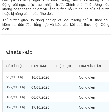
cáo gửi Bộ Nông nghiệp và Môi trường); tuyệt đối không để bị
động, bất ngờ; chịu trách nhiệm trước Chính phủ, Thủ tướng nếu
không hoàn thành nhiệm vụ, ảnh hưởng nỗ lực chung của cả nước
hoặc bị nâng cảnh báo “thẻ đỏ”.
Thủ tướng giao Bộ Nông nghiệp và Môi trường chủ trì theo dõi,
kiểm tra, đôn đốc, tổng hợp và báo cáo kết quả thực hiện Công
điện.
VĂN BẢN KHÁC
SỐ KÝ HIỆU
BAN HÀNH
HIỆU LỰC
LOẠI VĂN BẢN
T
16/03/2026
Công điện
23/CĐ-TTg
Cô
04/08/2025
Công điện
127/CĐ-TTg
Cô
06/07/2025
Công điện
104/CĐ-TTg
Cô
17/10/2025
Công điện
198/CĐ-TTg
Cô