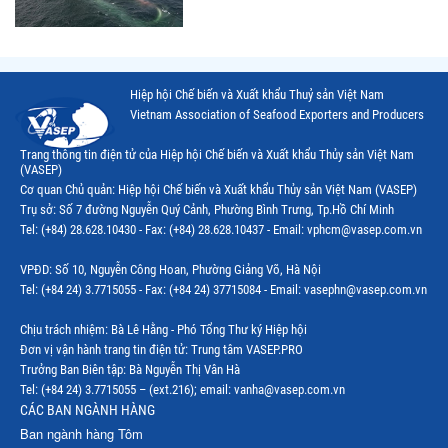
Hiệp hội Chế biến và Xuất khẩu Thuỷ sản Việt Nam
Vietnam Association of Seafood Exporters and Producers
Trang thông tin điện tử của Hiệp hội Chế biến và Xuất khẩu Thủy sản Việt Nam
(VASEP)
Cơ quan Chủ quản: Hiệp hội Chế biến và Xuất khẩu Thủy sản Việt Nam (VASEP)
Trụ sở: Số 7 đường Nguyễn Quý Cảnh, Phường Bình Trưng, Tp.Hồ Chí Minh
Tel: (+84) 28.628.10430 - Fax: (+84) 28.628.10437 - Email: vphcm@vasep.com.vn
VPĐD: Số 10, Nguyễn Công Hoan, Phường Giảng Võ, Hà Nội
Tel: (+84 24) 3.7715055 - Fax: (+84 24) 37715084 - Email: vasephn@vasep.com.vn
Chịu trách nhiệm: Bà Lê Hằng - Phó Tổng Thư ký Hiệp hội
Đơn vị vận hành trang tin điện tử: Trung tâm VASEP.PRO
Trưởng Ban Biên tập: Bà Nguyễn Thị Vân Hà
Tel: (+84 24) 3.7715055 – (ext.216); email: vanha@vasep.com.vn
CÁC BAN NGÀNH HÀNG
Ban ngành hàng Tôm