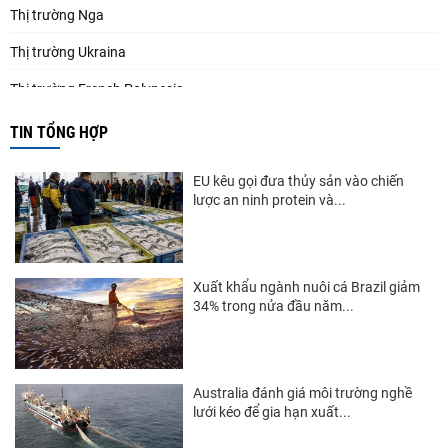
Thị trường Nga
Thị trường Ukraina
Thị trường French Polynesia
Thị trường Trung Quốc
TIN TỔNG HỢP
Thị trường Papua New Guinea
EU kêu gọi đưa thủy sản vào chiến
Thị trường New Zealand
lược an ninh protein và...
Thị trường Đài Loan
Thị trường Hàn Quốc
Xuất khẩu ngành nuôi cá Brazil giảm
34% trong nửa đầu năm...
Thị trường Mỹ
Thị trường EU
Thị trường Nhật Bản
Australia đánh giá môi trường nghề
lưới kéo để gia hạn xuất...
Thị trường Việt Nam