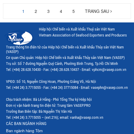
1
2
3
4
5
TRANG SAU
Hiệp hội Chế biến và Xuất khẩu Thuỷ sản Việt Nam
Vietnam Association of Seafood Exporters and Producers
Trang thông tin điện tử của Hiệp hội Chế biến và Xuất khẩu Thủy sản Việt Nam
(VASEP)
Cơ quan Chủ quản: Hiệp hội Chế biến và Xuất khẩu Thủy sản Việt Nam (VASEP)
Trụ sở: Số 7 đường Nguyễn Quý Cảnh, Phường Bình Trưng, Tp.Hồ Chí Minh
Tel: (+84) 28.628.10430 - Fax: (+84) 28.628.10437 - Email: vphcm@vasep.com.vn
VPĐD: Số 10, Nguyễn Công Hoan, Phường Giảng Võ, Hà Nội
Tel: (+84 24) 3.7715055 - Fax: (+84 24) 37715084 - Email: vasephn@vasep.com.vn
Chịu trách nhiệm: Bà Lê Hằng - Phó Tổng Thư ký Hiệp hội
Đơn vị vận hành trang tin điện tử: Trung tâm VASEP.PRO
Trưởng Ban Biên tập: Bà Nguyễn Thị Vân Hà
Tel: (+84 24) 3.7715055 – (ext.216); email: vanha@vasep.com.vn
CÁC BAN NGÀNH HÀNG
Ban ngành hàng Tôm