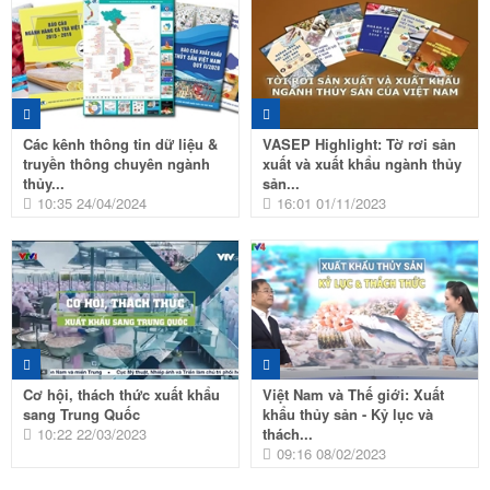
Các kênh thông tin dữ liệu &
VASEP Highlight: Tờ rơi sản
truyền thông chuyên ngành
xuất và xuất khẩu ngành thủy
thủy...
sản...
10:35 24/04/2024
16:01 01/11/2023
Cơ hội, thách thức xuất khẩu
Việt Nam và Thế giới: Xuất
sang Trung Quốc
khẩu thủy sản - Kỷ lục và
10:22 22/03/2023
thách...
09:16 08/02/2023