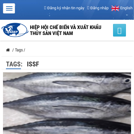
Đăng ký nhận tin ngày
Đăng nhập
English
HIỆP HỘI CHẾ BIẾN VÀ XUẤT KHẨU
THỦY SẢN VIỆT NAM
/
Tags
/
TAGS:
ISSF