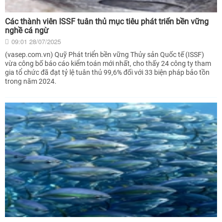
Các thành viên ISSF tuân thủ mục tiêu phát triển bền vững
nghề cá ngừ
09:01 28/07/2025
(vasep.com.vn) Quỹ Phát triển bền vững Thủy sản Quốc tế (ISSF)
vừa công bố báo cáo kiểm toán mới nhất, cho thấy 24 công ty tham
gia tổ chức đã đạt tỷ lệ tuân thủ 99,6% đối với 33 biện pháp bảo tồn
trong năm 2024.