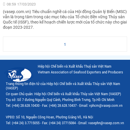
08:59 17/03/2023
(vasep.com.vn) Tiêu chuẩn nghề cá của Hội đồng Quản lý Biển (MSC)
vẫn là trọng tâm trong các mục tiêu của Tổ chức Bền vững Thủy sản
Quốc tế (ISSF), theo kế hoạch chiến lược mới của tổ chức này cho giai
đoạn 2023-2027.
1
Hiệp hội Chế biến và Xuất khẩu Thuỷ sản Việt Nam
Vietnam Association of Seafood Exporters and Producers
Trang thông tin điện tử của Hiệp hội Chế biến và Xuất khẩu Thủy sản Việt Nam
(VASEP)
Cơ quan Chủ quản: Hiệp hội Chế biến và Xuất khẩu Thủy sản Việt Nam (VASEP)
Trụ sở: Số 7 đường Nguyễn Quý Cảnh, Phường Bình Trưng, Tp.Hồ Chí Minh
Tel: (+84) 28.628.10430 - Fax: (+84) 28.628.10437 - Email: vphcm@vasep.com.vn
VPĐD: Số 10, Nguyễn Công Hoan, Phường Giảng Võ, Hà Nội
Tel: (+84 24) 3.7715055 - Fax: (+84 24) 37715084 - Email: vasephn@vasep.com.vn