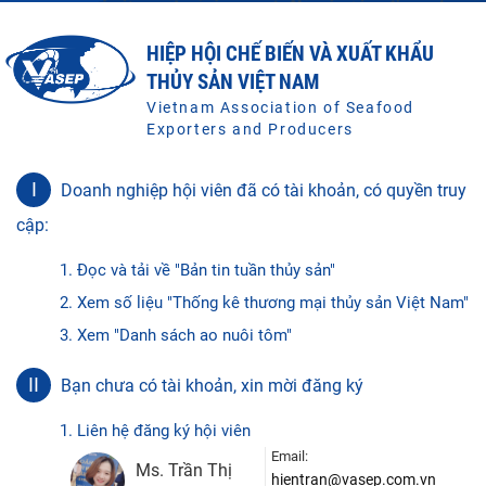
HIỆP HỘI CHẾ BIẾN VÀ XUẤT KHẨU
THỦY SẢN VIỆT NAM
Vietnam Association of Seafood
Exporters and Producers
I
Doanh nghiệp hội viên đã có tài khoản, có quyền truy
cập:
1. Đọc và tải về "Bản tin tuần thủy sản"
2. Xem số liệu "Thống kê thương mại thủy sản Việt Nam"
3. Xem "Danh sách ao nuôi tôm"
II
Bạn chưa có tài khoản, xin mời đăng ký
1. Liên hệ đăng ký hội viên
Email:
Ms. Trần Thị
hientran@vasep.com.vn