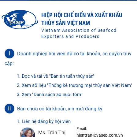
HIỆP HỘI CHẾ BIẾN VÀ XUẤT KHẨU
THỦY SẢN VIỆT NAM
Vietnam Association of Seafood
Exporters and Producers
I
Doanh nghiệp hội viên đã có tài khoản, có quyền truy
cập:
1. Đọc và tải về "Bản tin tuần thủy sản"
2. Xem số liệu "Thống kê thương mại thủy sản Việt Nam"
3. Xem "Danh sách ao nuôi tôm"
II
Bạn chưa có tài khoản, xin mời đăng ký
1. Liên hệ đăng ký hội viên
Email:
Ms. Trần Thị
hientran@vasep.com.vn