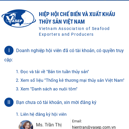
HIỆP HỘI CHẾ BIẾN VÀ XUẤT KHẨU
THỦY SẢN VIỆT NAM
Vietnam Association of Seafood
Exporters and Producers
I
Doanh nghiệp hội viên đã có tài khoản, có quyền truy
cập:
1. Đọc và tải về "Bản tin tuần thủy sản"
2. Xem số liệu "Thống kê thương mại thủy sản Việt Nam"
3. Xem "Danh sách ao nuôi tôm"
II
Bạn chưa có tài khoản, xin mời đăng ký
1. Liên hệ đăng ký hội viên
Email:
Ms. Trần Thị
hientran@vasep.com.vn