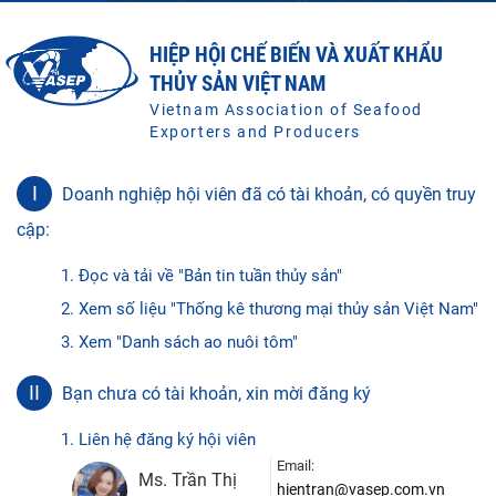
HIỆP HỘI CHẾ BIẾN VÀ XUẤT KHẨU
THỦY SẢN VIỆT NAM
Vietnam Association of Seafood
Exporters and Producers
I
Doanh nghiệp hội viên đã có tài khoản, có quyền truy
cập:
1. Đọc và tải về "Bản tin tuần thủy sản"
2. Xem số liệu "Thống kê thương mại thủy sản Việt Nam"
3. Xem "Danh sách ao nuôi tôm"
II
Bạn chưa có tài khoản, xin mời đăng ký
1. Liên hệ đăng ký hội viên
Email:
Ms. Trần Thị
hientran@vasep.com.vn