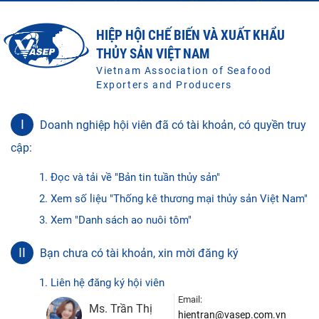
HIỆP HỘI CHẾ BIẾN VÀ XUẤT KHẨU
THỦY SẢN VIỆT NAM
Vietnam Association of Seafood
Exporters and Producers
I
Doanh nghiệp hội viên đã có tài khoản, có quyền truy
cập:
1. Đọc và tải về "Bản tin tuần thủy sản"
2. Xem số liệu "Thống kê thương mại thủy sản Việt Nam"
3. Xem "Danh sách ao nuôi tôm"
II
Bạn chưa có tài khoản, xin mời đăng ký
1. Liên hệ đăng ký hội viên
Email:
Ms. Trần Thị
hientran@vasep.com.vn